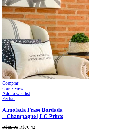
Comprar
Quick view
Add to wishlist
Fechar
Almofada Frase Bordada
– Champagne | LC Prints
R$
89,90
R$
76,42