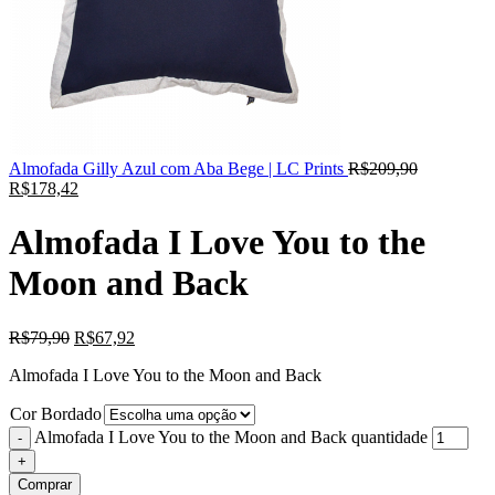
Almofada Gilly Azul com Aba Bege | LC Prints
R$
209,90
R$
178,42
Almofada I Love You to the
Moon and Back
R$
79,90
R$
67,92
Almofada I Love You to the Moon and Back
Cor Bordado
Almofada I Love You to the Moon and Back quantidade
Comprar