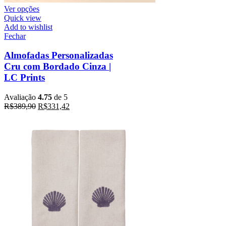
Ver opções
Quick view
Add to wishlist
Fechar
Almofadas Personalizadas
Cru com Bordado Cinza |
LC Prints
Avaliação
4.75
de 5
R$
389,90
R$
331,42