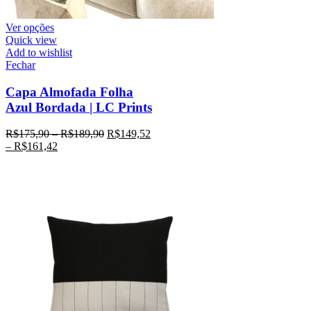
Ver opções
Quick view
Add to wishlist
Fechar
Capa Almofada Folha
Azul Bordada | LC Prints
R$
175,90
–
R$
189,90
R$
149,52
–
R$
161,42