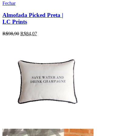
Fechar
Almofada Picked Preta |
LC Prints
R$
98,90
R$
84,07