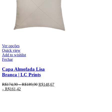
Ver opções
Quick view
Add to wishlist
Fechar
Capa Almofada Lisa
Branca | LC Prints
R$
174,90
–
R$
189,90
R$
148,67
–
R$
161,42