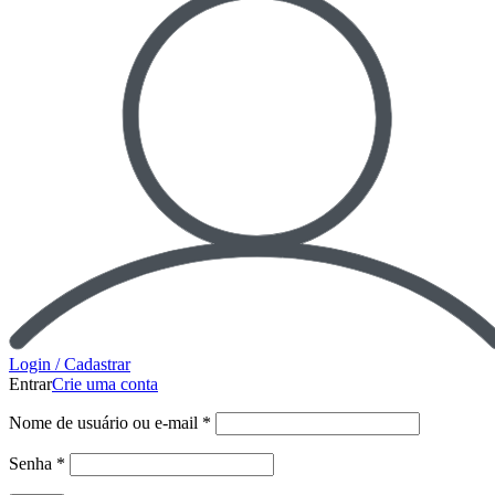
Login / Cadastrar
Entrar
Crie uma conta
Nome de usuário ou e-mail
*
Senha
*