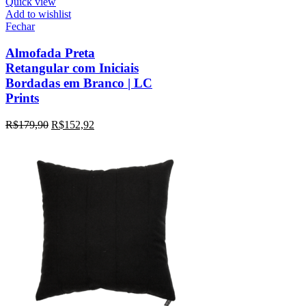
Quick view
Add to wishlist
Fechar
Almofada Preta
Retangular com Iniciais
Bordadas em Branco | LC
Prints
R$
179,90
R$
152,92