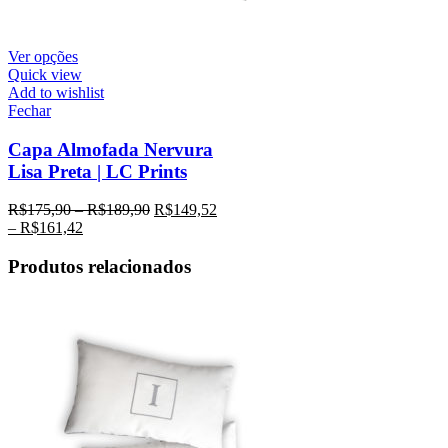
Ver opções
Quick view
Add to wishlist
Fechar
Capa Almofada Nervura
Lisa Preta | LC Prints
R$
175,90
–
R$
189,90
R$
149,52
–
R$
161,42
Produtos relacionados