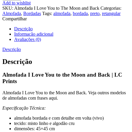
Add to wishlist
SKU:
Almofada I Love You to The Moon and Back
Categorias:
Almofada
,
Bordadas
Tags:
almofada
,
bordada
,
preto
,
retangular
Compartilhar
Descrição
Informação adicional
Avaliações (0)
Descrição
Descrição
Almofada I Love You to the Moon and Back | LC
Prints
Almofada I Love You to the Moon and Back. Veja outros modelos
de almofadas com frases aqui.
Especificação Técnica:
almofada bordada e com detalhe em volta (vivo)
tecido: misto linho e algodão cru
dimensões: 45×45 cm