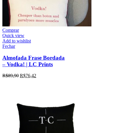
Comprar
Quick view
Add to wishlist
Fechar
Almofada Frase Bordada
– Vodka! | LC Prints
R$
89,90
R$
76,42