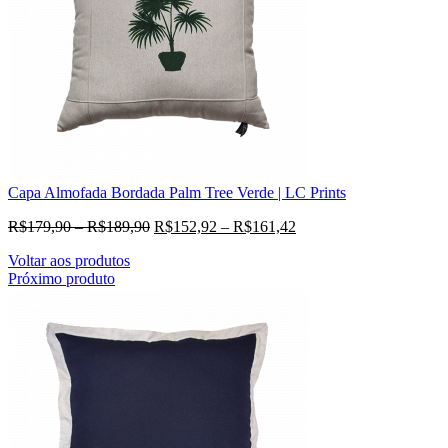
Capa Almofada Bordada Palm Tree Verde | LC Prints
R$
179,90
–
R$
189,90
R$
152,92
–
R$
161,42
Voltar aos produtos
Próximo produto