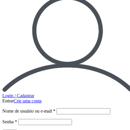
Login / Cadastrar
Entrar
Crie uma conta
Nome de usuário ou e-mail
*
Senha
*