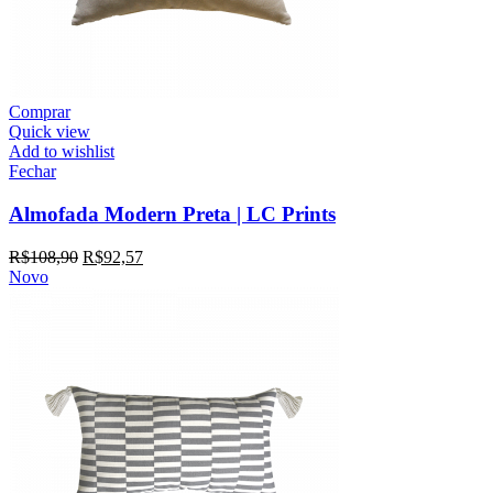
Comprar
Quick view
Add to wishlist
Fechar
Almofada Modern Preta | LC Prints
R$
108,90
R$
92,57
Novo