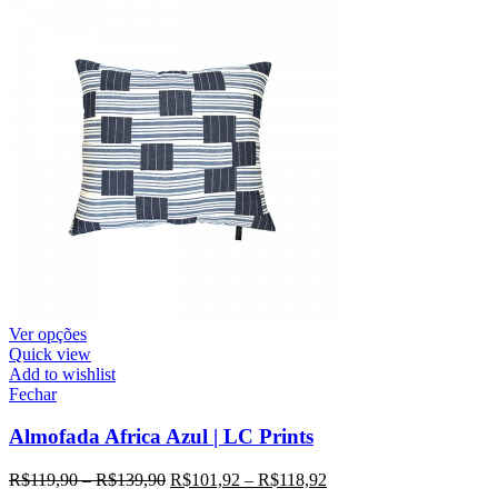
Ver opções
Quick view
Add to wishlist
Fechar
Almofada Africa Azul | LC Prints
R$
119,90
–
R$
139,90
R$
101,92
–
R$
118,92