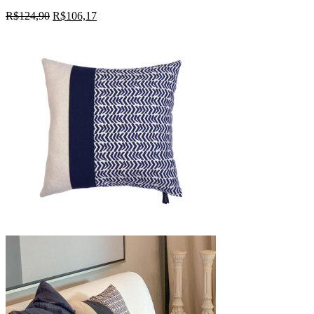
R$
124,90
R$
106,17