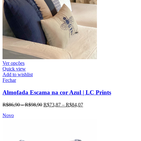
Ver opções
Quick view
Add to wishlist
Fechar
Almofada Escama na cor Azul | LC Prints
R$
86,90
–
R$
98,90
R$
73,87
–
R$
84,07
Novo