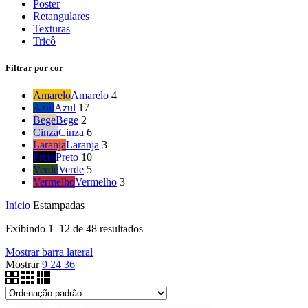
Poster
Retangulares
Texturas
Tricô
Filtrar por cor
Amarelo
Amarelo
4
Azul
Azul
17
Bege
Bege
2
Cinza
Cinza
6
Laranja
Laranja
3
Preto
Preto
10
Verde
Verde
5
Vermelho
Vermelho
3
Início
Estampadas
Exibindo 1–12 de 48 resultados
Mostrar barra lateral
Mostrar
9
24
36