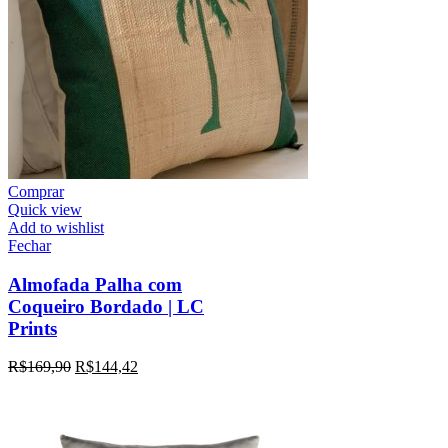
Comprar
Quick view
Add to wishlist
Fechar
Almofada Palha com
Coqueiro Bordado | LC
Prints
R$
169,90
R$
144,42