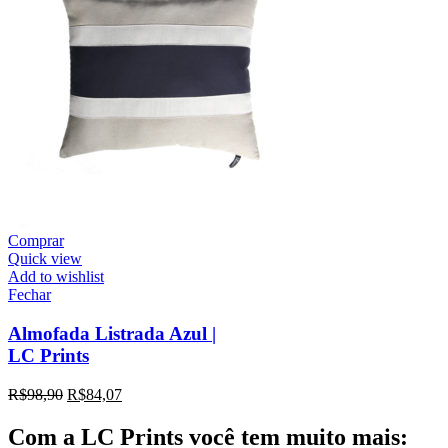
Comprar
Quick view
Add to wishlist
Fechar
Almofada Listrada Azul |
LC Prints
R$
98,90
R$
84,07
Com a LC Prints você tem muito mais: