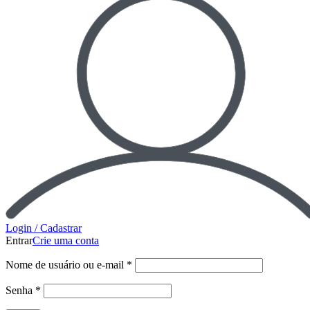
Login / Cadastrar
Entrar
Crie uma conta
Nome de usuário ou e-mail
*
Senha
*