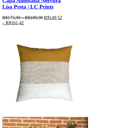
Capa Almofada Nervura
Lisa Preta | LC Prints
R$
175,90
–
R$
189,90
R$
149,52
–
R$
161,42