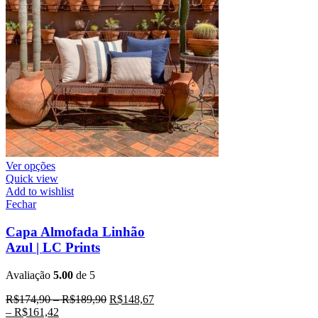
Ver opções
Quick view
Add to wishlist
Fechar
Capa Almofada Linhão
Azul | LC Prints
Avaliação
5.00
de 5
R$
174,90
–
R$
189,90
R$
148,67
–
R$
161,42