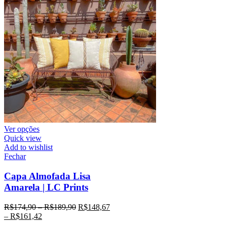
Ver opções
Quick view
Add to wishlist
Fechar
Capa Almofada Lisa
Amarela | LC Prints
R$
174,90
–
R$
189,90
R$
148,67
–
R$
161,42