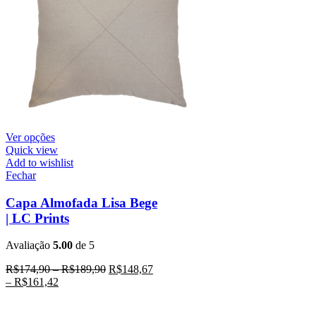
Ver opções
Quick view
Add to wishlist
Fechar
Capa Almofada Lisa Bege
| LC Prints
Avaliação
5.00
de 5
R$
174,90
–
R$
189,90
R$
148,67
–
R$
161,42