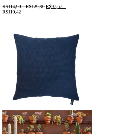
R$
114,90
–
R$
129,90
R$
97,67
–
R$
110,42