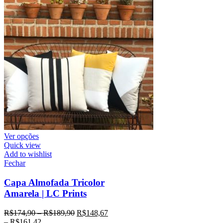
Ver opções
Quick view
Add to wishlist
Fechar
Capa Almofada Tricolor
Amarela | LC Prints
R$
174,90
–
R$
189,90
R$
148,67
–
R$
161,42