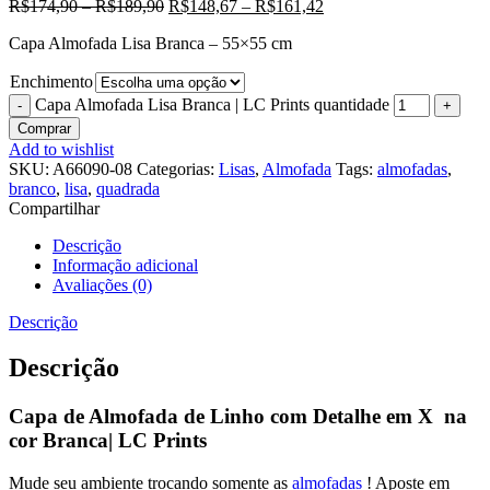
R$
174,90
–
R$
189,90
R$
148,67
–
R$
161,42
Capa Almofada Lisa Branca – 55×55 cm
Enchimento
Capa Almofada Lisa Branca | LC Prints quantidade
Comprar
Add to wishlist
SKU:
A66090-08
Categorias:
Lisas
,
Almofada
Tags:
almofadas
,
branco
,
lisa
,
quadrada
Compartilhar
Descrição
Informação adicional
Avaliações (0)
Descrição
Descrição
Capa de Almofada de Linho com Detalhe em X na
cor Branca| LC Prints
Mude seu ambiente trocando somente as
almofadas
! Aposte em