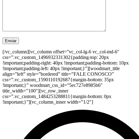
[/vc_column][vc_column offset=”vc_col-lg-6 vc_col-md-6″
css=”.vc_custom_1496932331302{padding-top: 20px
!important;padding-right: 40px !important;padding-bottom: 10px
!important;padding-left: 40px !important;}”][woodmart_title
align=”left” style=”bordered” title=”FALE CONOSCO”
css=”.vc_custom_1590110192687{margin-bottom: 35px
!important;}” woodmart_css_id=”5ec727e8985b6″
title_width=”100″][vc_row_inner
css=”.vc_custom_1484253288811{margin-bottom: 0px
!important;}”][vc_column_inner width=”1/2″]