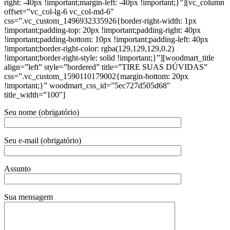
right: -40px !important;margin-left: -40px !important;}”][vc_column
offset=”vc_col-lg-6 vc_col-md-6″
css=”.vc_custom_1496932335926{border-right-width: 1px
!important;padding-top: 20px !important;padding-right: 40px
!important;padding-bottom: 10px !important;padding-left: 40px
!important;border-right-color: rgba(129,129,129,0.2)
!important;border-right-style: solid !important;}”][woodmart_title
align=”left” style=”bordered” title=”TIRE SUAS DÚVIDAS”
css=”.vc_custom_1590110179002{margin-bottom: 20px
!important;}” woodmart_css_id=”5ec727d505d68″
title_width=”100″]
Seu nome (obrigatório)
Seu e-mail (obrigatório)
Assunto
Sua mensagem