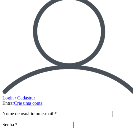
Login / Cadastrar
Entrar
Crie uma conta
Nome de usuário ou e-mail
*
Senha
*