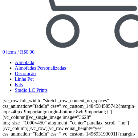
0
items
/
R$
0,00
Almofada
Almofadas Personalizadas
Decoração
Linha Pet
Kits
Studio LC Prints
[vc_row full_width=”stretch_row_content_no_spaces”
css_animation=”fadeIn” css=”.vc_custom_1484584585742{margin-
top: -40px !important;margin-bottom: 8vh !important;}”]
[vc_column][vc_single_image image=”3628″
img_size=”1000×450″ alignment=”center” parallax_scroll=”no”]
[/vc_column][/vc_row][vc_row equal_height=”yes”
css_animation=”fadeIn” css=”.vc_custom_1496931930911{margin-