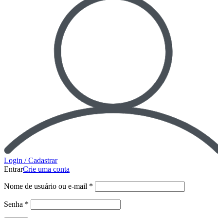
Login / Cadastrar
Entrar
Crie uma conta
Nome de usuário ou e-mail
*
Senha
*