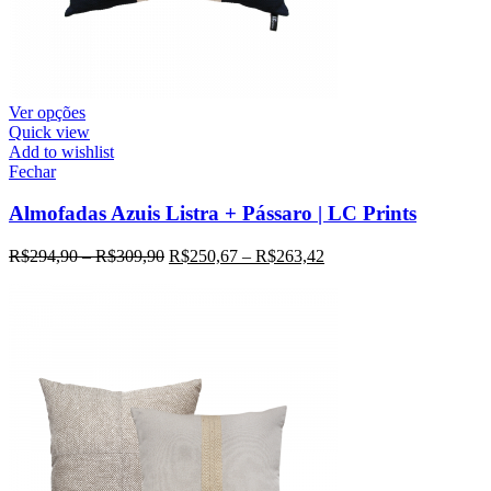
Ver opções
Quick view
Add to wishlist
Fechar
Almofadas Azuis Listra + Pássaro | LC Prints
R$
294,90
–
R$
309,90
R$
250,67
–
R$
263,42