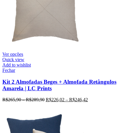
Ver opções
Quick view
Add to wishlist
Fechar
Kit 2 Almofadas Beges + Almofada Retângulos
Amarela | LC Prints
R$
265,90
–
R$
289,90
R$
226,02
–
R$
246,42