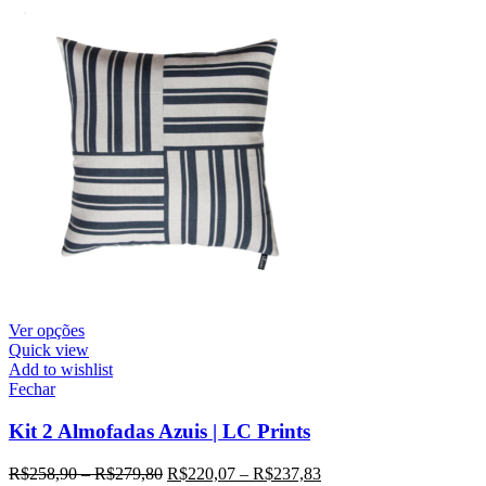
Ver opções
Quick view
Add to wishlist
Fechar
Kit 2 Almofadas Azuis | LC Prints
R$
258,90
–
R$
279,80
R$
220,07
–
R$
237,83