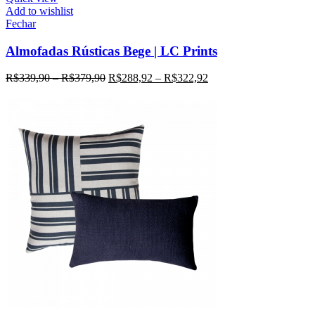
Add to wishlist
Fechar
Almofadas Rústicas Bege | LC Prints
R$
339,90
–
R$
379,90
R$
288,92
–
R$
322,92