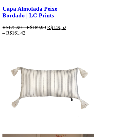
Capa Almofada Peixe
Bordado | LC Prints
R$
175,90
–
R$
189,90
R$
149,52
–
R$
161,42