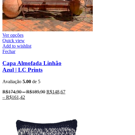
Ver opções
Quick view
Add to wishlist
Fechar
Capa Almofada Linhão
Azul | LC Prints
Avaliação
5.00
de 5
R$
174,90
–
R$
189,90
R$
148,67
–
R$
161,42