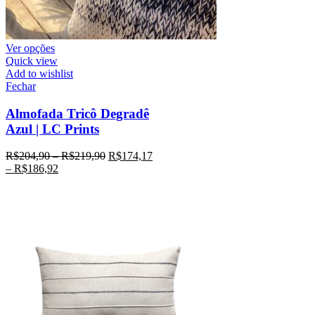
Ver opções
Quick view
Add to wishlist
Fechar
Almofada Tricô Degradê
Azul | LC Prints
R$
204,90
–
R$
219,90
R$
174,17
–
R$
186,92