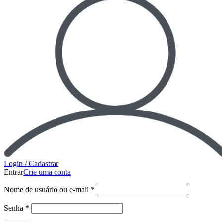
Login / Cadastrar
Entrar
Crie uma conta
Nome de usuário ou e-mail
*
Senha
*