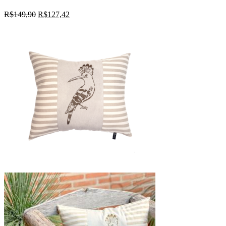
R$
149,90
R$
127,42