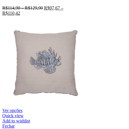
R$
114,90
–
R$
129,90
R$
97,67
–
R$
110,42
Ver opções
Quick view
Add to wishlist
Fechar