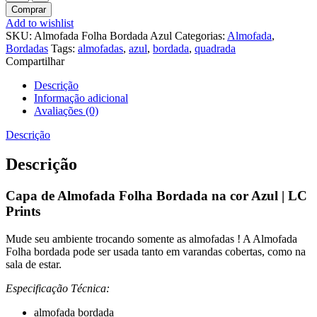
Comprar
Add to wishlist
SKU:
Almofada Folha Bordada Azul
Categorias:
Almofada
,
Bordadas
Tags:
almofadas
,
azul
,
bordada
,
quadrada
Compartilhar
Descrição
Informação adicional
Avaliações (0)
Descrição
Descrição
Capa de Almofada Folha Bordada na cor Azul | LC
Prints
Mude seu ambiente trocando somente as almofadas ! A Almofada
Folha bordada pode ser usada tanto em varandas cobertas, como na
sala de estar.
Especificação Técnica:
almofada bordada