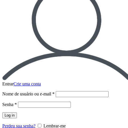
Entrar
Crie uma conta
Nome de usuário ou e-mail
*
Senha
*
Log in
Perdeu sua senha?
Lembrar-me