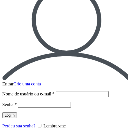
Entrar
Crie uma conta
Nome de usuário ou e-mail
*
Senha
*
Log in
Perdeu sua senha?
Lembrar-me