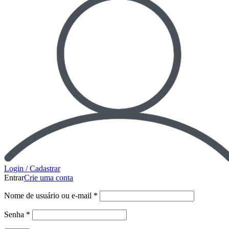
Login / Cadastrar
Entrar
Crie uma conta
Nome de usuário ou e-mail
*
Senha
*