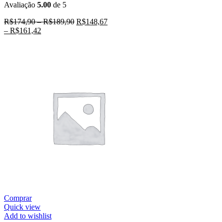
Avaliação
5.00
de 5
R$
174,90
–
R$
189,90
R$
148,67
–
R$
161,42
Comprar
Quick view
Add to wishlist