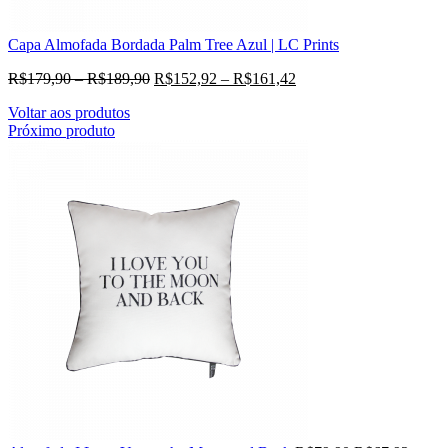
Capa Almofada Bordada Palm Tree Azul | LC Prints
R$
179,90
–
R$
189,90
R$
152,92
–
R$
161,42
Voltar aos produtos
Próximo produto