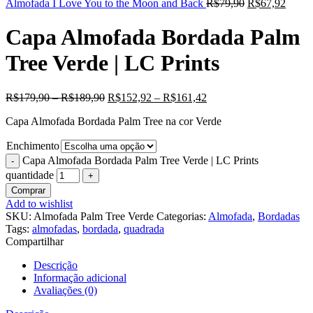
Almofada I Love You to the Moon and Back
R$
79,90
R$
67,92
Capa Almofada Bordada Palm
Tree Verde | LC Prints
R$
179,90
–
R$
189,90
R$
152,92
–
R$
161,42
Capa Almofada Bordada Palm Tree na cor Verde
Enchimento
Capa Almofada Bordada Palm Tree Verde | LC Prints
quantidade
Comprar
Add to wishlist
SKU:
Almofada Palm Tree Verde
Categorias:
Almofada
,
Bordadas
Tags:
almofadas
,
bordada
,
quadrada
Compartilhar
Descrição
Informação adicional
Avaliações (0)