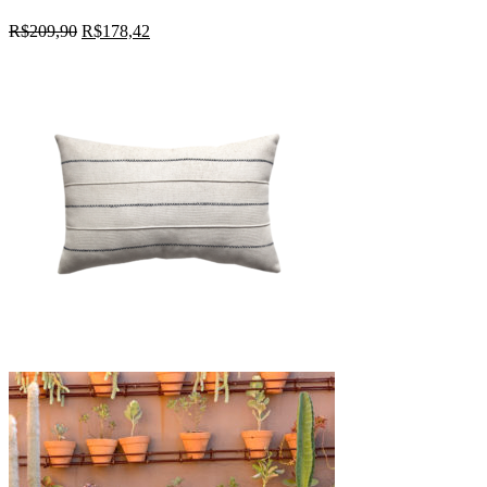
R$
209,90
R$
178,42