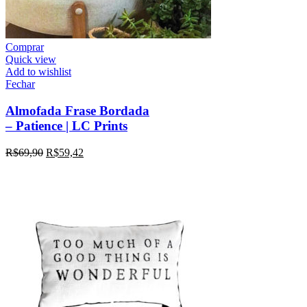
Comprar
Quick view
Add to wishlist
Fechar
Almofada Frase Bordada
– Patience | LC Prints
R$
69,90
R$
59,42