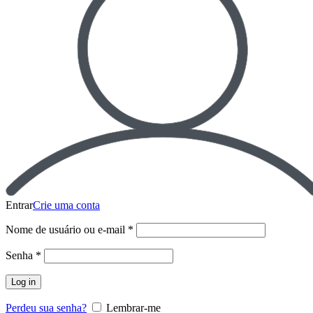
Entrar
Crie uma conta
Nome de usuário ou e-mail
*
Senha
*
Log in
Perdeu sua senha?
Lembrar-me