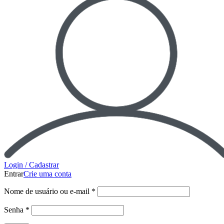
Login / Cadastrar
Entrar
Crie uma conta
Nome de usuário ou e-mail
*
Senha
*