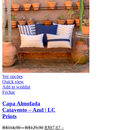
Ver opções
Quick view
Add to wishlist
Fechar
Capa Almofada
Catavento – Azul | LC
Prints
R$
114,90
–
R$
129,90
R$
97,67
–