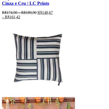
Cinza e Cru | LC Prints
R$
174,90
–
R$
189,90
R$
148,67
–
R$
161,42