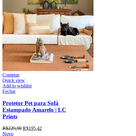
Comprar
Quick view
Add to wishlist
Fechar
Protetor Pet para Sofá
Estampado Amarelo | LC
Prints
R$
229,90
R$
195,42
Novo