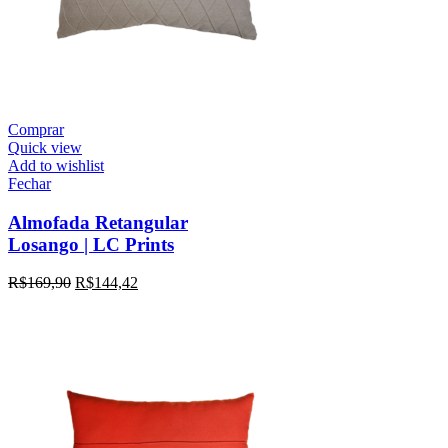
Comprar
Quick view
Add to wishlist
Fechar
Almofada Retangular
Losango | LC Prints
R$
169,90
R$
144,42