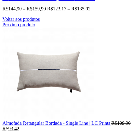
R$
144,90
–
R$
159,90
R$
123,17
–
R$
135,92
Voltar aos produtos
Próximo produto
Almofada Retangular Bordada - Single Line | LC Prints
R$
109,90
R$
93,42