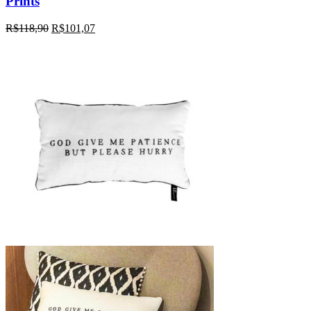
Prints
R$
118,90
R$
101,07