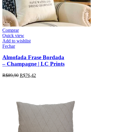
Comprar
Quick view
Add to wishlist
Fechar
Almofada Frase Bordada
– Champagne | LC Prints
R$
89,90
R$
76,42