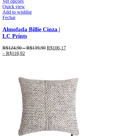
Ver opções
Quick view
Add to wishlist
Fechar
Almofada Billie Cinza |
LC Prints
R$
124,90
–
R$
139,90
R$
106,17
–
R$
118,92