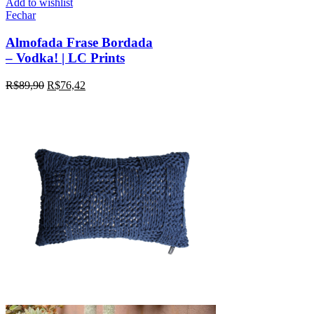
Add to wishlist
Fechar
Almofada Frase Bordada
– Vodka! | LC Prints
R$
89,90
R$
76,42