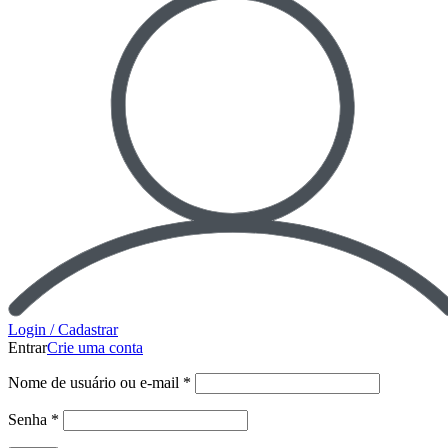
Login / Cadastrar
Entrar
Crie uma conta
Nome de usuário ou e-mail
*
Senha
*