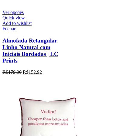
Ver opções
Quick view
Add to wishlist
Fechar
Almofada Retangular
Linho Natural com
Iniciais Bordadas | LC
Prints
R$
179,90
R$
152,92