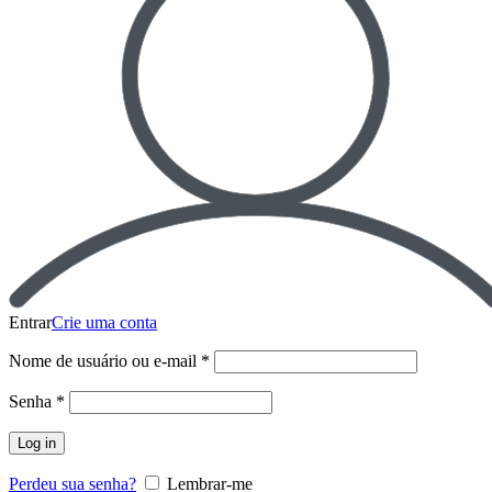
Entrar
Crie uma conta
Nome de usuário ou e-mail
*
Senha
*
Log in
Perdeu sua senha?
Lembrar-me