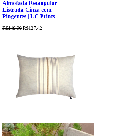
Almofada Retangular
Listrada Cinza com
Pingentes | LC Prints
R$
149,90
R$
127,42