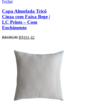
Fechar
Capa Almofada Tricô
Cinza com Faixa Bege |
LC Prints – Com
Enchimento
R$
189,90
R$
161,42