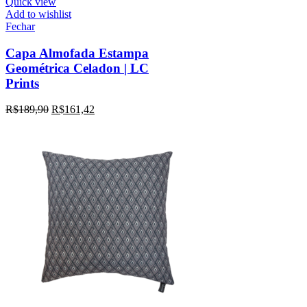
Quick view
Add to wishlist
Fechar
Capa Almofada Estampa
Geométrica Celadon | LC
Prints
R$
189,90
R$
161,42