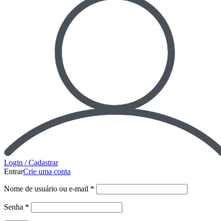
Login / Cadastrar
Entrar
Crie uma conta
Nome de usuário ou e-mail
*
Senha
*