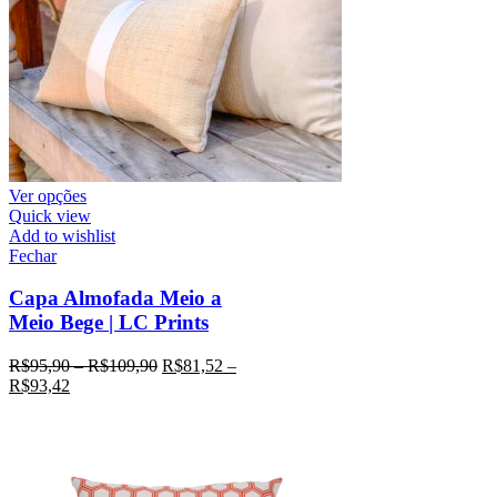
Ver opções
Quick view
Add to wishlist
Fechar
Capa Almofada Meio a
Meio Bege | LC Prints
R$
95,90
–
R$
109,90
R$
81,52
–
R$
93,42