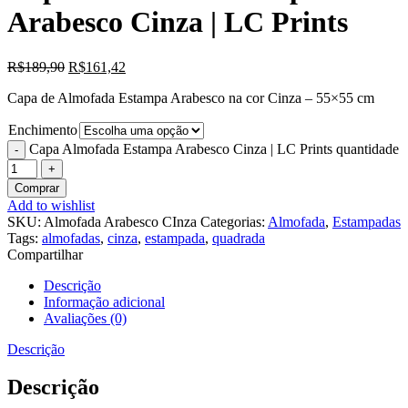
Arabesco Cinza | LC Prints
R$
189,90
R$
161,42
Capa de Almofada Estampa Arabesco na cor Cinza – 55×55 cm
Enchimento
Capa Almofada Estampa Arabesco Cinza | LC Prints quantidade
Comprar
Add to wishlist
SKU:
Almofada Arabesco CInza
Categorias:
Almofada
,
Estampadas
Tags:
almofadas
,
cinza
,
estampada
,
quadrada
Compartilhar
Descrição
Informação adicional
Avaliações (0)
Descrição
Descrição