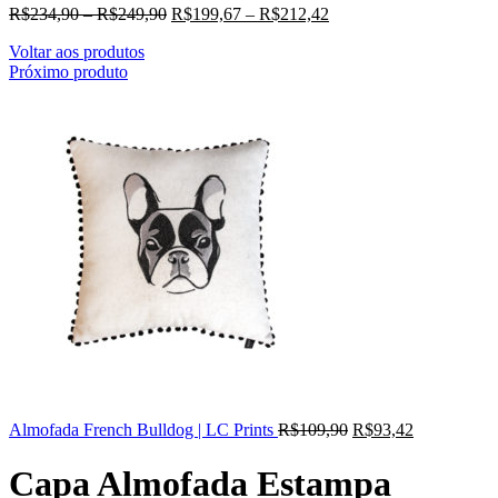
R$
234,90
–
R$
249,90
R$
199,67
–
R$
212,42
Voltar aos produtos
Próximo produto
Almofada French Bulldog | LC Prints
R$
109,90
R$
93,42
Capa Almofada Estampa