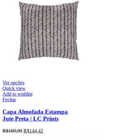
Ver opções
Quick view
Add to wishlist
Fechar
Capa Almofada Estampa
Jute Preta | LC Prints
R$
169,90
R$
144,42