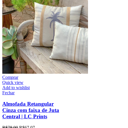
Comprar
Quick view
Add to wishlist
Fechar
Almofada Retangular
Cinza com faixa de Juta
Central | LC Prints
R$
78,90
R$
67,07