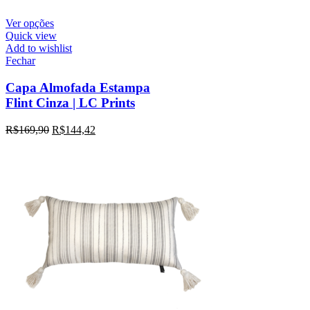
Ver opções
Quick view
Add to wishlist
Fechar
Capa Almofada Estampa
Flint Cinza | LC Prints
R$
169,90
R$
144,42