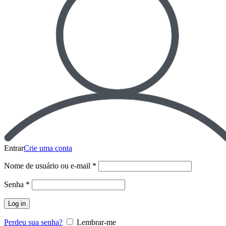
Entrar
Crie uma conta
Nome de usuário ou e-mail
*
Senha
*
Log in
Perdeu sua senha?
Lembrar-me