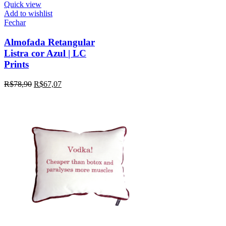
Quick view
Add to wishlist
Fechar
Almofada Retangular
Listra cor Azul | LC
Prints
R$
78,90
R$
67,07