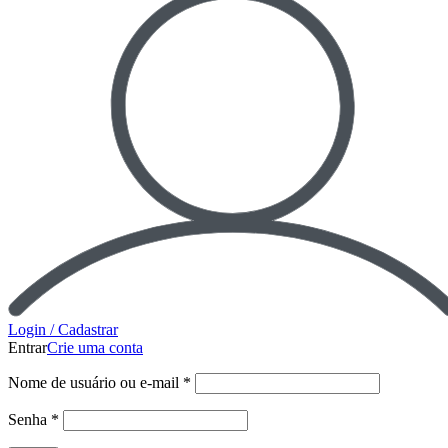
Login / Cadastrar
Entrar
Crie uma conta
Nome de usuário ou e-mail
*
Senha
*