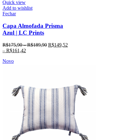
Quick view
Add to wishlist
Fechar
Capa Almofada Prisma
Azul | LC Prints
R$
175,90
–
R$
189,90
R$
149,52
–
R$
161,42
Novo