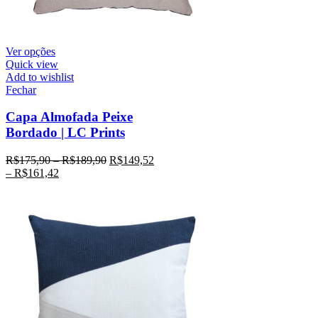
Ver opções
Quick view
Add to wishlist
Fechar
Capa Almofada Peixe
Bordado | LC Prints
R$
175,90
–
R$
189,90
R$
149,52
–
R$
161,42