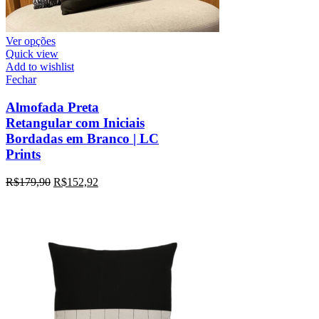
Ver opções
Quick view
Add to wishlist
Fechar
Almofada Preta
Retangular com Iniciais
Bordadas em Branco | LC
Prints
R$
179,90
R$
152,92