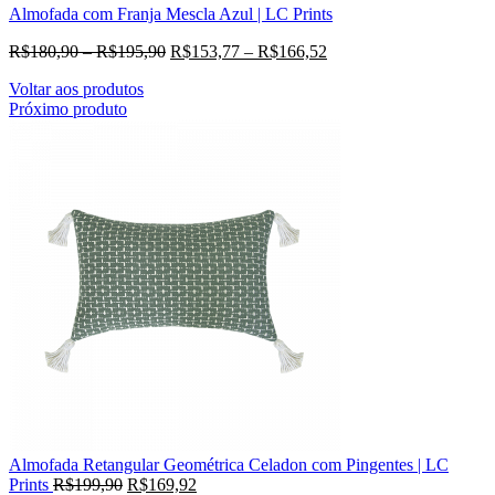
Almofada com Franja Mescla Azul | LC Prints
R$
180,90
–
R$
195,90
R$
153,77
–
R$
166,52
Voltar aos produtos
Próximo produto
Almofada Retangular Geométrica Celadon com Pingentes | LC
Prints
R$
199,90
R$
169,92