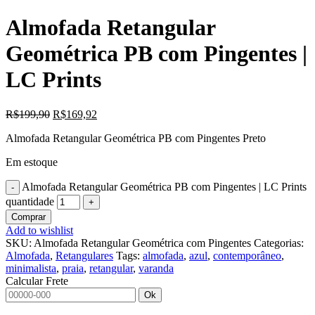
Almofada Retangular
Geométrica PB com Pingentes |
LC Prints
R$
199,90
R$
169,92
Almofada Retangular Geométrica PB com Pingentes Preto
Em estoque
Almofada Retangular Geométrica PB com Pingentes | LC Prints
quantidade
Comprar
Add to wishlist
SKU:
Almofada Retangular Geométrica com Pingentes
Categorias:
Almofada
,
Retangulares
Tags:
almofada
,
azul
,
contemporâneo
,
minimalista
,
praia
,
retangular
,
varanda
Calcular Frete
Ok