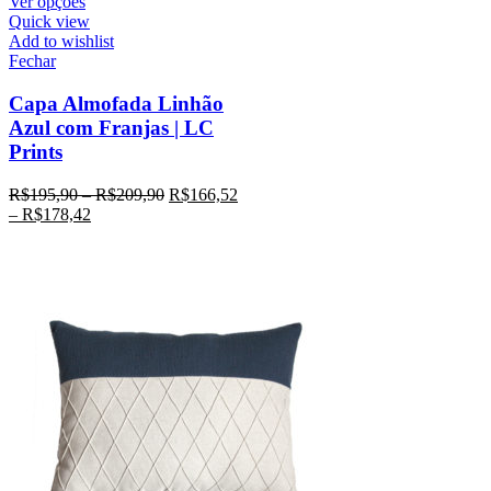
Ver opções
Quick view
Add to wishlist
Fechar
Capa Almofada Linhão
Azul com Franjas | LC
Prints
R$
195,90
–
R$
209,90
R$
166,52
–
R$
178,42