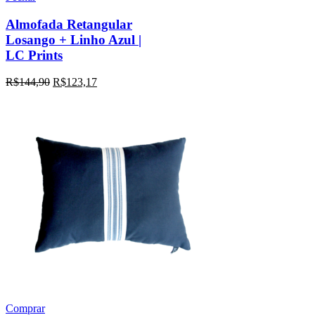
Almofada Retangular
Losango + Linho Azul |
LC Prints
R$
144,90
R$
123,17
Comprar