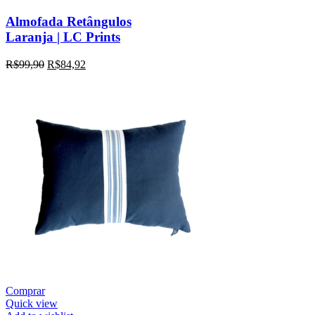
Almofada Retângulos
Laranja | LC Prints
R$
99,90
R$
84,92
Comprar
Quick view