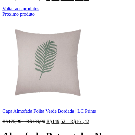
Voltar aos produtos
Próximo produto
Capa Almofada Folha Verde Bordada | LC Prints
R$
175,90
–
R$
189,90
R$
149,52
–
R$
161,42