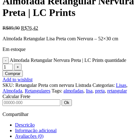
Almofada Retangular Nervura
Preta | LC Prints
R$
89,90
R$
76,42
Almofada Retangular Lisa Preta com Nervura – 52×30 cm
Em estoque
Almofada Retangular Nervura Preta | LC Prints quantidade
Comprar
Add to wishlist
SKU:
Retangular Preta com nervura Listrada
Categorias:
Lisas
,
Almofada
,
Retangulares
Tags:
almofadas
,
lisa
,
preta
,
retangular
Calcular Frete
Ok
Compartilhar
Descrição
Informação adicional
Avaliações (0)