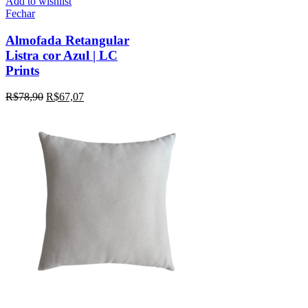
Add to wishlist
Fechar
Almofada Retangular
Listra cor Azul | LC
Prints
R$
78,90
R$
67,07