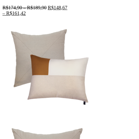
R$
174,90
–
R$
189,90
R$
148,67
–
R$
161,42