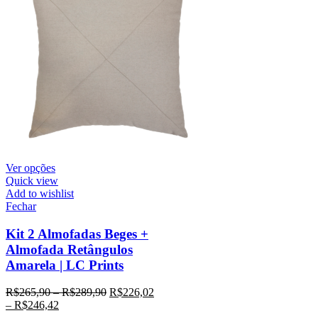
Ver opções
Quick view
Add to wishlist
Fechar
Kit 2 Almofadas Beges +
Almofada Retângulos
Amarela | LC Prints
R$
265,90
–
R$
289,90
R$
226,02
–
R$
246,42