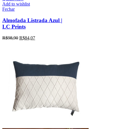
Add to wishlist
Fechar
Almofada Listrada Azul |
LC Prints
R$
98,90
R$
84,07