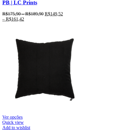
PB | LC Prints
R$
175,90
–
R$
189,90
R$
149,52
–
R$
161,42
Ver opções
Quick view
Add to wishlist