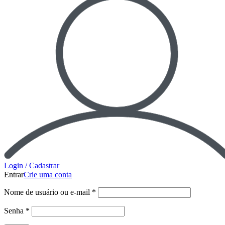
Login / Cadastrar
Entrar
Crie uma conta
Nome de usuário ou e-mail
*
Senha
*