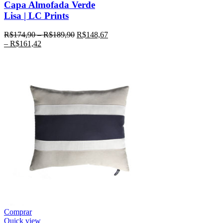
Capa Almofada Verde
Lisa | LC Prints
R$
174,90
–
R$
189,90
R$
148,67
–
R$
161,42
Comprar
Quick view