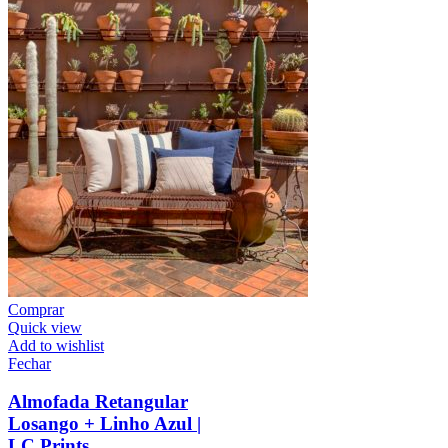
Comprar
Quick view
Add to wishlist
Fechar
Almofada Retangular
Losango + Linho Azul |
LC Prints