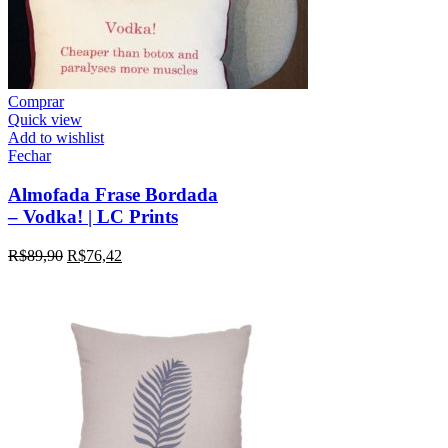
Comprar
Quick view
Add to wishlist
Fechar
Almofada Frase Bordada
– Vodka! | LC Prints
R$
89,90
R$
76,42