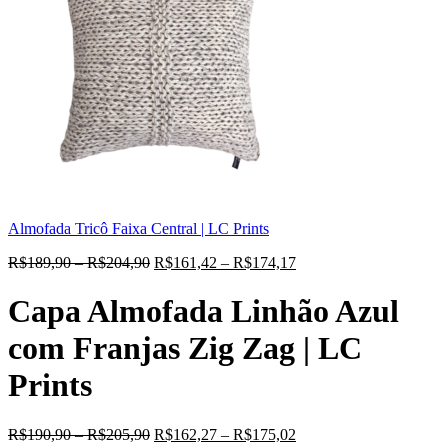
Almofada Tricô Faixa Central | LC Prints
R$
189,90
–
R$
204,90
R$
161,42
–
R$
174,17
Capa Almofada Linhão Azul
com Franjas Zig Zag | LC
Prints
R$
190,90
–
R$
205,90
R$
162,27
–
R$
175,02