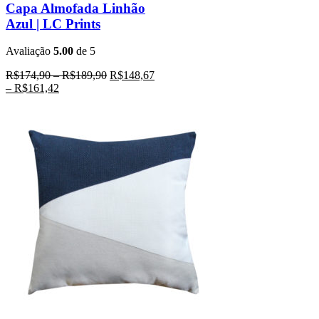
Capa Almofada Linhão
Azul | LC Prints
Avaliação
5.00
de 5
R$
174,90
–
R$
189,90
R$
148,67
–
R$
161,42