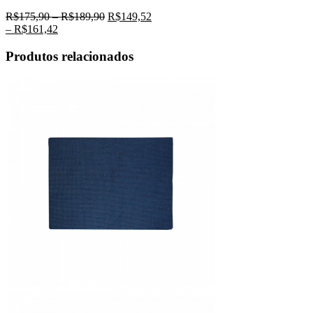
R$
175,90
–
R$
189,90
R$
149,52
–
R$
161,42
Produtos relacionados