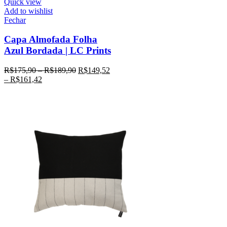
Quick view
Add to wishlist
Fechar
Capa Almofada Folha
Azul Bordada | LC Prints
R$
175,90
–
R$
189,90
R$
149,52
–
R$
161,42