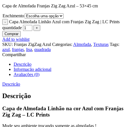
Capa de Almofada Franjas Zig Zag Azul – 53×45 cm
Enchimento
Capa Almofada Linhão Azul com Franjas Zig Zag | LC Prints
quantidade
Comprar
Add to wishlist
SKU:
Franjas ZigZag Azul
Categorias:
Almofada
,
Texturas
Tags:
azul
,
franjas
,
lisa
,
quadrada
Compartilhar
Descrição
Informação adicional
Avaliações (0)
Descrição
Descrição
Capa de Almofada Linhão na cor Azul com Franjas
Zig Zag – LC Prints
Mude seu ambiente trocando somente as almofadas !