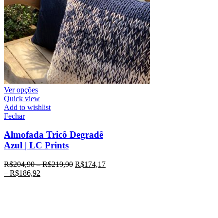
Ver opções
Quick view
Add to wishlist
Fechar
Almofada Tricô Degradê
Azul | LC Prints
R$
204,90
–
R$
219,90
R$
174,17
–
R$
186,92