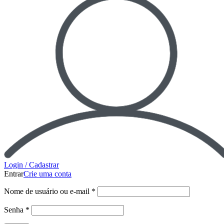
Login / Cadastrar
Entrar
Crie uma conta
Nome de usuário ou e-mail
*
Senha
*