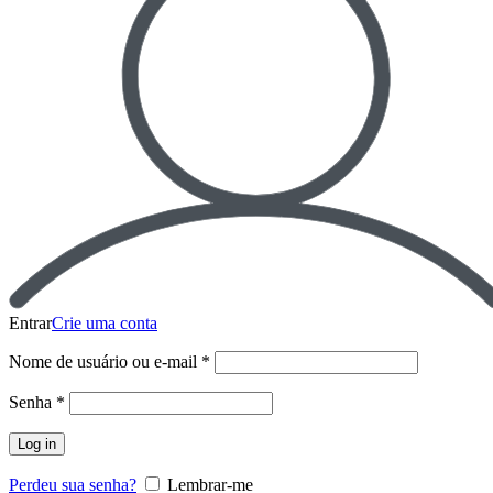
Entrar
Crie uma conta
Nome de usuário ou e-mail
*
Senha
*
Log in
Perdeu sua senha?
Lembrar-me