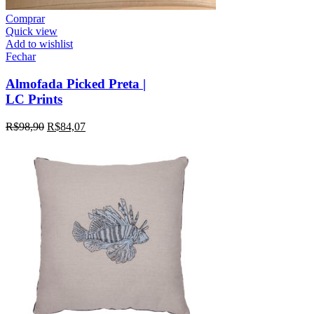
Comprar
Quick view
Add to wishlist
Fechar
Almofada Picked Preta |
LC Prints
R$
98,90
R$
84,07