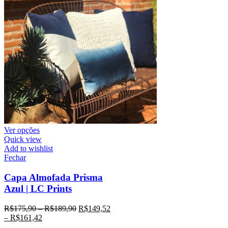
Ver opções
Quick view
Add to wishlist
Fechar
Capa Almofada Prisma
Azul | LC Prints
R$
175,90
–
R$
189,90
R$
149,52
–
R$
161,42