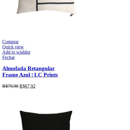
Comprar
Quick view
Add to wishlist
Fechar
Almofada Retangular
Frame Azul | LC Prints
R$
79,90
R$
67,92