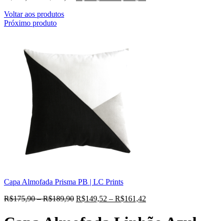
Voltar aos produtos
Próximo produto
Capa Almofada Prisma PB | LC Prints
R$
175,90
–
R$
189,90
R$
149,52
–
R$
161,42