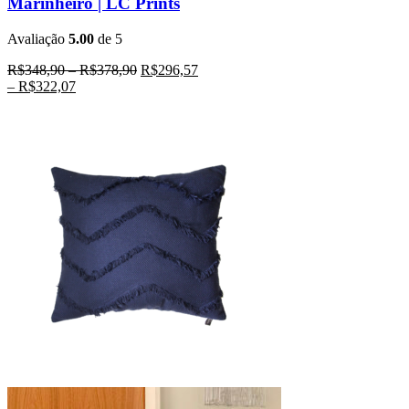
Marinheiro | LC Prints
Avaliação
5.00
de 5
R$
348,90
–
R$
378,90
R$
296,57
–
R$
322,07