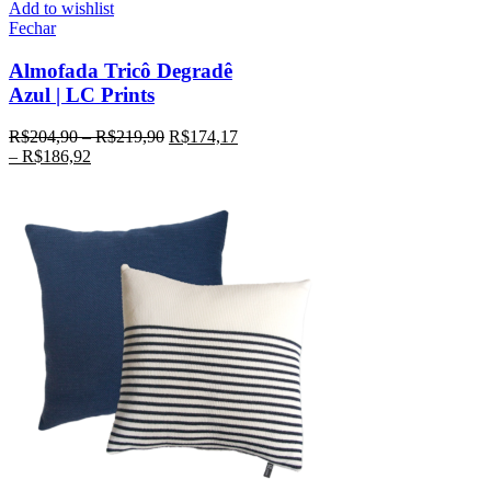
Add to wishlist
Fechar
Almofada Tricô Degradê
Azul | LC Prints
R$
204,90
–
R$
219,90
R$
174,17
–
R$
186,92