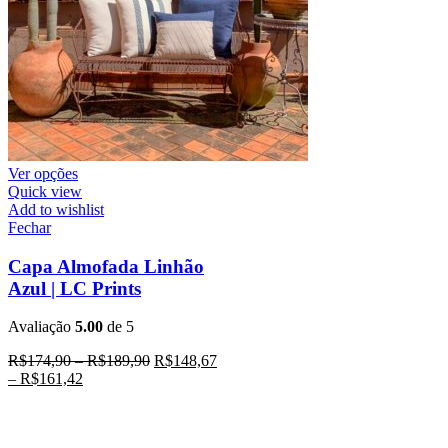
Ver opções
Quick view
Add to wishlist
Fechar
Capa Almofada Linhão
Azul | LC Prints
Avaliação
5.00
de 5
R$
174,90
–
R$
189,90
R$
148,67
–
R$
161,42