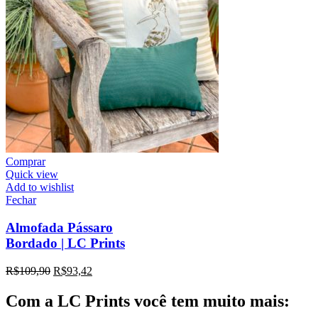
Comprar
Quick view
Add to wishlist
Fechar
Almofada Pássaro
Bordado | LC Prints
R$
109,90
R$
93,42
Com a LC Prints você tem muito mais: