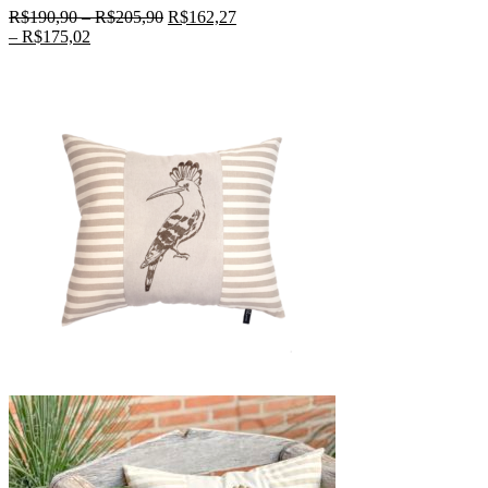
R$
190,90
–
R$
205,90
R$
162,27
–
R$
175,02