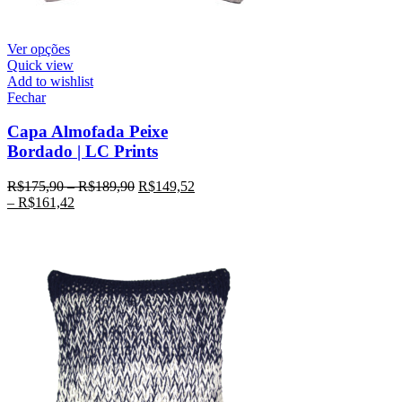
Ver opções
Quick view
Add to wishlist
Fechar
Capa Almofada Peixe
Bordado | LC Prints
R$
175,90
–
R$
189,90
R$
149,52
–
R$
161,42