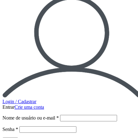
Login / Cadastrar
Entrar
Crie uma conta
Nome de usuário ou e-mail
*
Senha
*