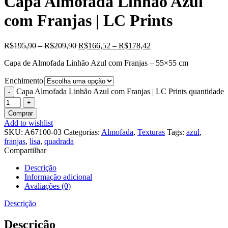
Capa Almofada Linhão Azul
com Franjas | LC Prints
R$
195,90
–
R$
209,90
R$
166,52
–
R$
178,42
Capa de Almofada Linhão Azul com Franjas – 55×55 cm
Enchimento
Capa Almofada Linhão Azul com Franjas | LC Prints quantidade
Comprar
Add to wishlist
SKU:
A67100-03
Categorias:
Almofada
,
Texturas
Tags:
azul
,
franjas
,
lisa
,
quadrada
Compartilhar
Descrição
Informação adicional
Avaliações (0)
Descrição
Descrição