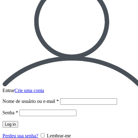
Entrar
Crie uma conta
Nome de usuário ou e-mail
*
Senha
*
Log in
Perdeu sua senha?
Lembrar-me