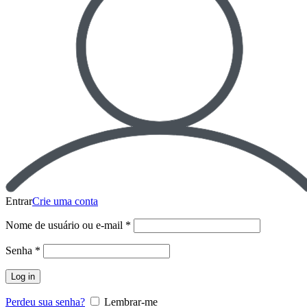
Entrar
Crie uma conta
Nome de usuário ou e-mail
*
Senha
*
Log in
Perdeu sua senha?
Lembrar-me