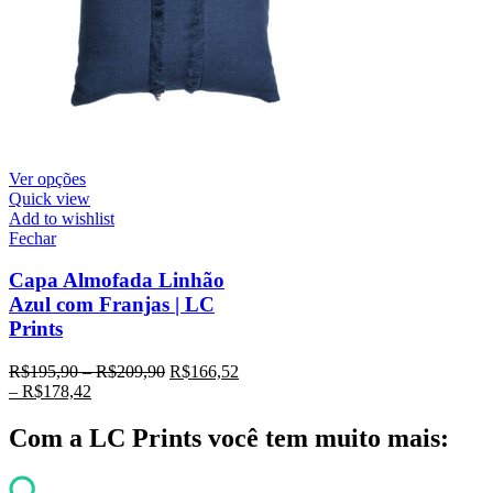
Ver opções
Quick view
Add to wishlist
Fechar
Capa Almofada Linhão
Azul com Franjas | LC
Prints
R$
195,90
–
R$
209,90
R$
166,52
–
R$
178,42
Com a LC Prints você tem muito mais: