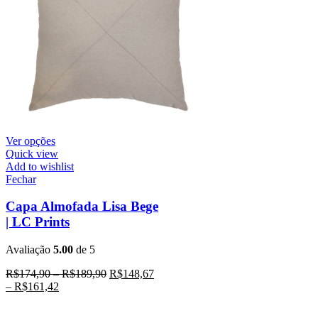
Ver opções
Quick view
Add to wishlist
Fechar
Capa Almofada Lisa Bege
| LC Prints
Avaliação
5.00
de 5
R$
174,90
–
R$
189,90
R$
148,67
–
R$
161,42