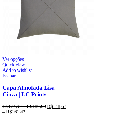
Ver opções
Quick view
Add to wishlist
Fechar
Capa Almofada Lisa
Cinza | LC Prints
R$
174,90
–
R$
189,90
R$
148,67
–
R$
161,42