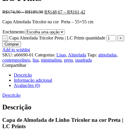
R$
174,90
–
R$
189,90
R$
148,67
–
R$
161,42
Capa Almofada Tricolor na cor Preta – 55×55 cm
Enchimento
Capa Almofada Tricolor Preta | LC Prints quantidade
Comprar
Add to wishlist
SKU:
a66690-01
Categorias:
Lisas
,
Almofada
Tags:
almofadas
,
contemporâneo
,
lisa
,
minimalista
,
preta
,
quadrada
Compartilhar
Descrição
Informação adicional
Avaliações (0)
Descrição
Descrição
Capa de Almofada de Linho Tricolor na cor Preta |
LC Prints