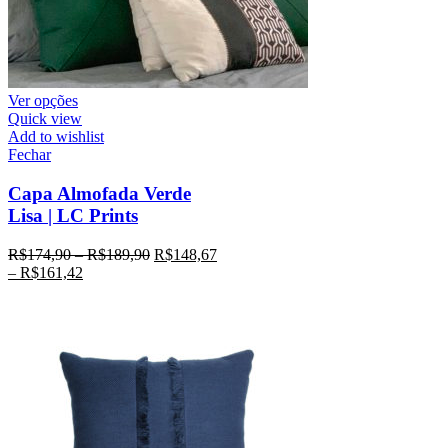
Ver opções
Quick view
Add to wishlist
Fechar
Capa Almofada Verde
Lisa | LC Prints
R$
174,90
–
R$
189,90
R$
148,67
–
R$
161,42