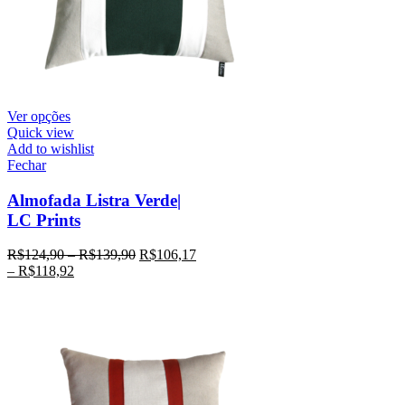
Ver opções
Quick view
Add to wishlist
Fechar
Almofada Listra Verde|
LC Prints
R$
124,90
–
R$
139,90
R$
106,17
–
R$
118,92