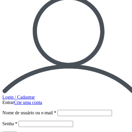
Login / Cadastrar
Entrar
Crie uma conta
Nome de usuário ou e-mail
*
Senha
*