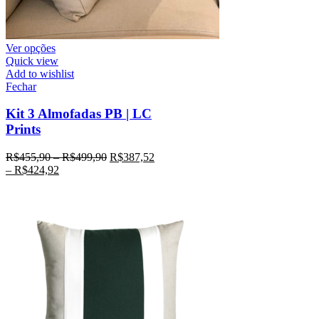
Ver opções
Quick view
Add to wishlist
Fechar
Kit 3 Almofadas PB | LC
Prints
R$
455,90
–
R$
499,90
R$
387,52
–
R$
424,92