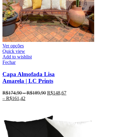
Ver opções
Quick view
Add to wishlist
Fechar
Capa Almofada Lisa
Amarela | LC Prints
R$
174,90
–
R$
189,90
R$
148,67
–
R$
161,42