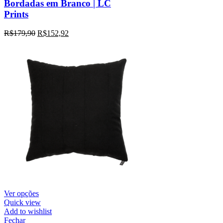
Bordadas em Branco | LC
Prints
R$
179,90
R$
152,92
Ver opções
Quick view
Add to wishlist
Fechar