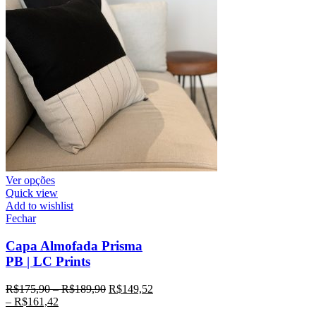
Ver opções
Quick view
Add to wishlist
Fechar
Capa Almofada Prisma
PB | LC Prints
R$
175,90
–
R$
189,90
R$
149,52
–
R$
161,42