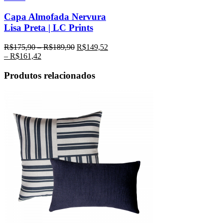
Capa Almofada Nervura
Lisa Preta | LC Prints
R$
175,90
–
R$
189,90
R$
149,52
–
R$
161,42
Produtos relacionados