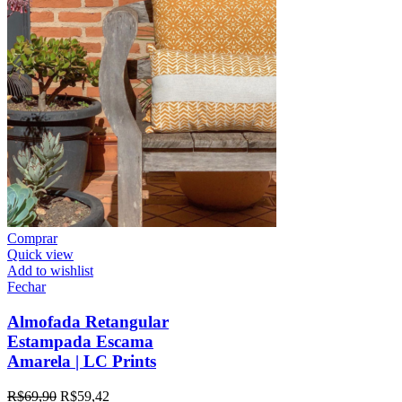
Comprar
Quick view
Add to wishlist
Fechar
Almofada Retangular
Estampada Escama
Amarela | LC Prints
R$
69,90
R$
59,42