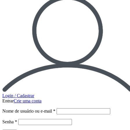
Login / Cadastrar
Entrar
Crie uma conta
Nome de usuário ou e-mail
*
Senha
*