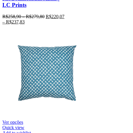
LC Prints
R$
258,90
–
R$
279,80
R$
220,07
–
R$
237,83
Ver opções
Quick view
Add to wishlist