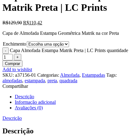
Matrik Preta | LC Prints
R$
129,90
R$
110,42
Capa de Almofada Estampa Geométrica Matrik na cor Preta
Enchimento
Capa Almofada Estampa Matrik Preta | LC Prints quantidade
Comprar
Add to wishlist
SKU:
a37156-01
Categorias:
Almofada
,
Estampadas
Tags:
almofadas
,
estampada
,
preta
,
quadrada
Compartilhar
Descrição
Informação adicional
Avaliações (0)
Descrição
Descrição