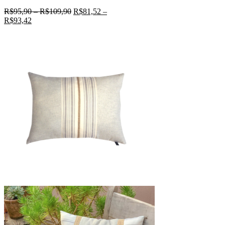
R$
95,90
–
R$
109,90
R$
81,52
–
R$
93,42