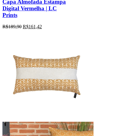
Capa Almofada Estampa
Digital Vermelha | LC
Prints
R$
189,90
R$
161,42