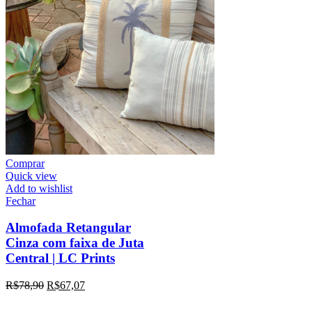
Comprar
Quick view
Add to wishlist
Fechar
Almofada Retangular
Cinza com faixa de Juta
Central | LC Prints
R$
78,90
R$
67,07