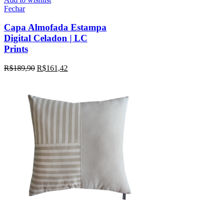
Fechar
Capa Almofada Estampa
Digital Celadon | LC
Prints
R$
189,90
R$
161,42