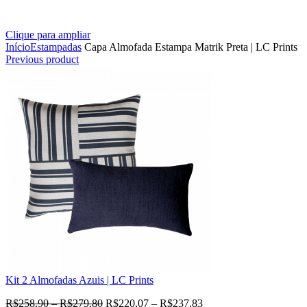
Clique para ampliar
Início
Estampadas
Capa Almofada Estampa Matrik Preta | LC Prints
Previous product
Kit 2 Almofadas Azuis | LC Prints
R$
258,90
–
R$
279,80
R$
220,07
–
R$
237,83