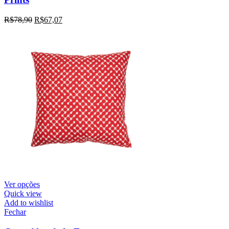
R$
78,90
R$
67,07
Ver opções
Quick view
Add to wishlist
Fechar