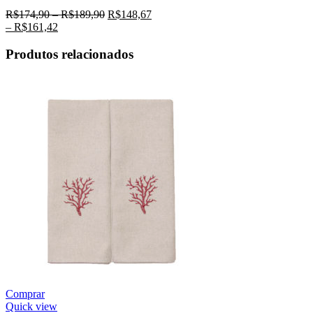
R$
174,90
–
R$
189,90
R$
148,67
–
R$
161,42
Produtos relacionados
Comprar
Quick view