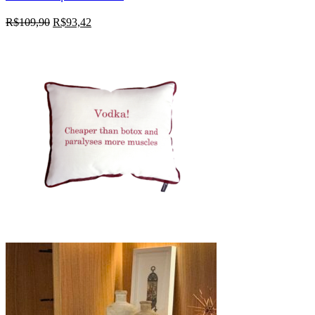
R$
109,90
R$
93,42