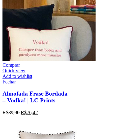
Comprar
Quick view
Add to wishlist
Fechar
Almofada Frase Bordada
– Vodka! | LC Prints
R$
89,90
R$
76,42