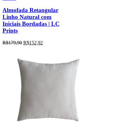
Almofada Retangular
Linho Natural com
Iniciais Bordadas | LC
Prints
R$
179,90
R$
152,92