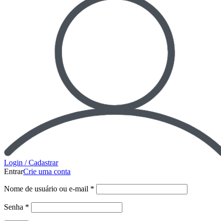
Login / Cadastrar
Entrar
Crie uma conta
Nome de usuário ou e-mail
*
Senha
*