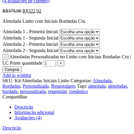
(
4
avaliações de clientes)
R$
379,90
R$
322,92
Almofada Linho com Iniciais Bordadas Cru
Almofada 1 - Primeira Inicial
Almofada 1 - Segunda Inicial
Almofada 2 - Primeira Inicial
Almofada 2 - Segunda Inicial
Almofadas Personalizadas no Linho com Iniciais Bordadas Cru |
LC Prints quantidade
Comprar
Add to wishlist
SKU:
Kit Almofadas Iniciais Linho
Categorias:
Almofada
,
Bordadas
,
Personalizada
,
Retangulares
Tags:
almofada
,
almofadas
,
bordada
,
personalizada
,
retangular
,
romântico
Compartilhar
Descrição
Informação adicional
Avaliações (4)
Descrição