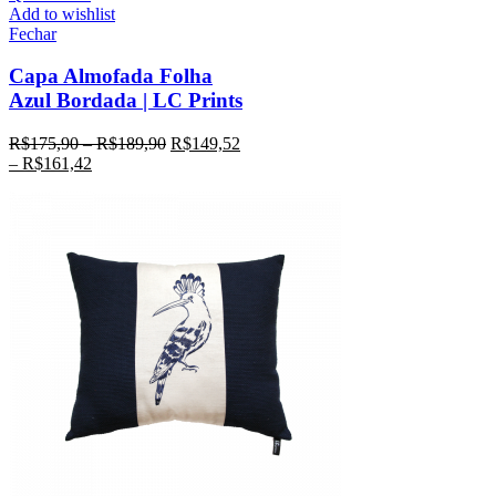
Add to wishlist
Fechar
Capa Almofada Folha
Azul Bordada | LC Prints
R$
175,90
–
R$
189,90
R$
149,52
–
R$
161,42