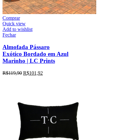
Comprar
Quick view
Add to wishlist
Fechar
Almofada Pássaro
Exótico Bordado em Azul
Marinho | LC Prints
R$
119,90
R$
101,92