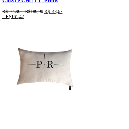
Cinza e Cru | LC Prints
R$
174,90
–
R$
189,90
R$
148,67
–
R$
161,42