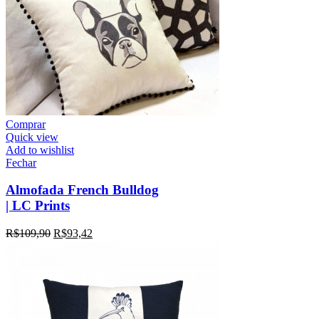
Comprar
Quick view
Add to wishlist
Fechar
Almofada French Bulldog
| LC Prints
R$
109,90
R$
93,42