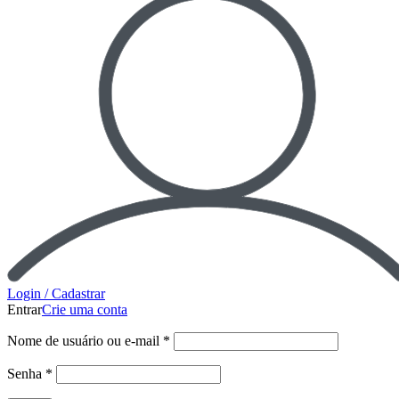
Login / Cadastrar
Entrar
Crie uma conta
Nome de usuário ou e-mail
*
Senha
*