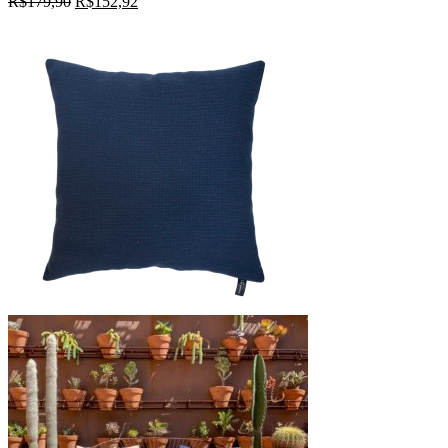
R$
179,90
R$
152,92