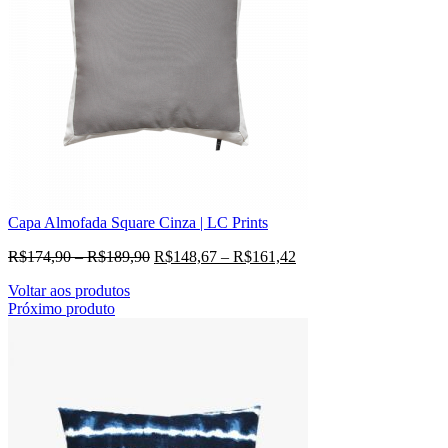
Capa Almofada Square Cinza | LC Prints
R$
174,90
–
R$
189,90
R$
148,67
–
R$
161,42
Voltar aos produtos
Próximo produto