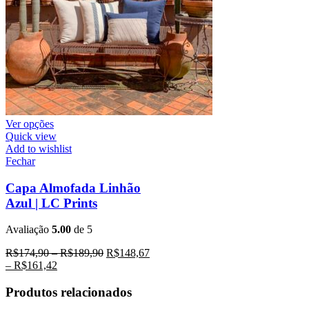
Ver opções
Quick view
Add to wishlist
Fechar
Capa Almofada Linhão
Azul | LC Prints
Avaliação
5.00
de 5
R$
174,90
–
R$
189,90
R$
148,67
–
R$
161,42
Produtos relacionados