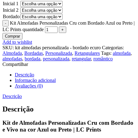
Inicial 1
Inicial 2
Bordado
Kit Almofadas Personalizadas Cru com Bordado Azul ou Preto |
LC Prints quantidade
Comprar
Add to wishlist
SKU:
kit almofadas personalizada - bordado ecuro
Categorias:
Almofada
,
Bordadas
,
Personalizada
,
Retangulares
Tags:
almofada
,
almofadas
,
bordada
,
personalizada
,
retangular
,
romântico
Compartilhar
Descrição
Informação adicional
Avaliações (0)
Descrição
Descrição
Kit de Almofadas Personalizadas Cru com Bordado
e Vivo na cor Azul ou Preto | LC Prints