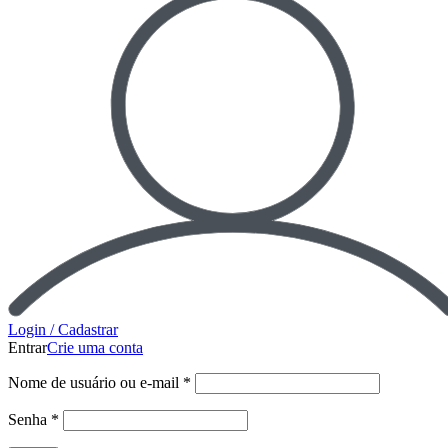
Login / Cadastrar
Entrar
Crie uma conta
Nome de usuário ou e-mail
*
Senha
*