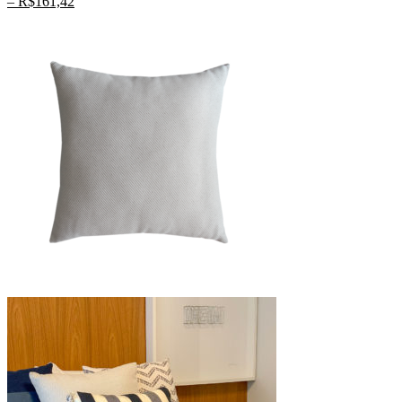
–
R$
161,42