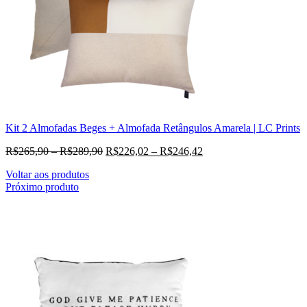
Kit 2 Almofadas Beges + Almofada Retângulos Amarela | LC Prints
R$
265,90
–
R$
289,90
R$
226,02
–
R$
246,42
Voltar aos produtos
Próximo produto