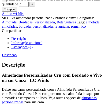
quantidade
Comprar
Add to wishlist
SKU:
kit almofadas personalizada - branca e cinza
Categorias:
Almofada
,
Bordadas
,
Personalizada
,
Retangulares
Tags:
almofada
,
almofadas
,
bordada
,
personalizada
,
retangular
,
romântico
Compartilhar
Descrição
Informação adicional
Avaliações (4)
Descrição
Descrição
Almofadas Personalizadas Cru com Bordado e Vivo
na cor Cinza | LC Prints
Deixe sua cama personalizada com a Almofada Personalizada Cru
com Bordado Cinza ! Para compor com esta almofada busque por
almofadas estampadas ou lisas. Veja outras opções de
almofadas
personalizadas
para sua casa.