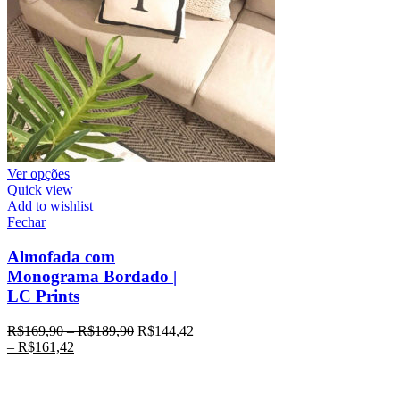
Ver opções
Quick view
Add to wishlist
Fechar
Almofada com
Monograma Bordado |
LC Prints
R$
169,90
–
R$
189,90
R$
144,42
–
R$
161,42