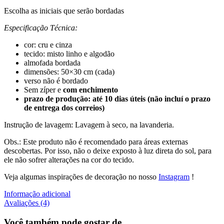
Escolha as iniciais que serão bordadas
Especificação Técnica:
cor: cru e cinza
tecido: misto linho e algodão
almofada bordada
dimensões: 50×30 cm (cada)
verso não é bordado
Sem zíper e
com enchimento
prazo de produção: até 10 dias úteis (não incluí o prazo
de entrega dos correios)
Instrução de lavagem: Lavagem à seco, na lavanderia.
Obs.: Este produto não é recomendado para áreas externas
descobertas. Por isso, não o deixe exposto à luz direta do sol, para
ele não sofrer alterações na cor do tecido.
Veja algumas inspirações de decoração no nosso
Instagram
!
Informação adicional
Avaliações (4)
Você também pode gostar de…