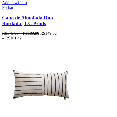
Add to wishlist
Fechar
Capa de Almofada Duo
Bordada | LC Prints
R$
175,90
–
R$
189,90
R$
149,52
–
R$
161,42