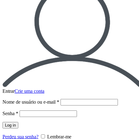
Entrar
Crie uma conta
Nome de usuário ou e-mail
*
Senha
*
Log in
Perdeu sua senha?
Lembrar-me