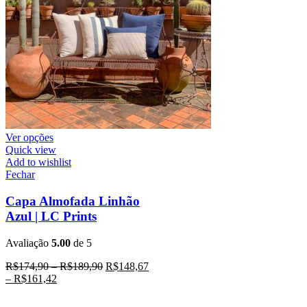
Ver opções
Quick view
Add to wishlist
Fechar
Capa Almofada Linhão
Azul | LC Prints
Avaliação
5.00
de 5
R$
174,90
–
R$
189,90
R$
148,67
–
R$
161,42