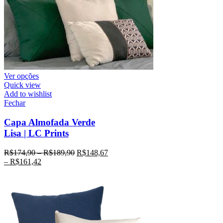
Ver opções
Quick view
Add to wishlist
Fechar
Capa Almofada Verde
Lisa | LC Prints
R$
174,90
–
R$
189,90
R$
148,67
–
R$
161,42