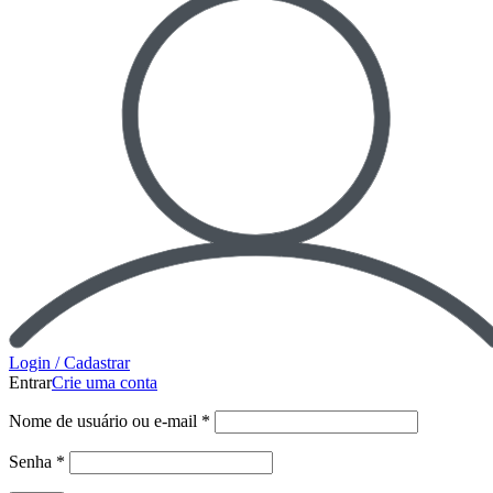
Login / Cadastrar
Entrar
Crie uma conta
Nome de usuário ou e-mail
*
Senha
*