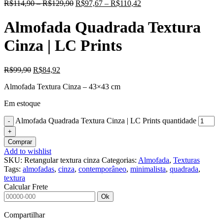
R$
114,90
–
R$
129,90
R$
97,67
–
R$
110,42
Almofada Quadrada Textura
Cinza | LC Prints
R$
99,90
R$
84,92
Almofada Textura Cinza – 43×43 cm
Em estoque
Almofada Quadrada Textura Cinza | LC Prints quantidade
Comprar
Add to wishlist
SKU:
Retangular textura cinza
Categorias:
Almofada
,
Texturas
Tags:
almofadas
,
cinza
,
contemporâneo
,
minimalista
,
quadrada
,
textura
Calcular Frete
Ok
Compartilhar