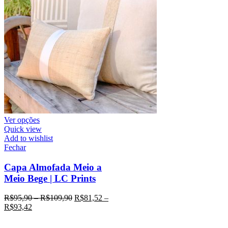
Ver opções
Quick view
Add to wishlist
Fechar
Capa Almofada Meio a
Meio Bege | LC Prints
R$
95,90
–
R$
109,90
R$
81,52
–
R$
93,42