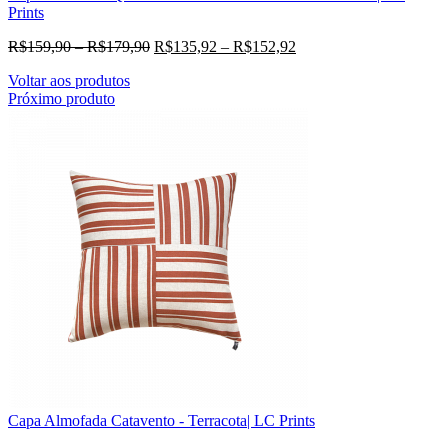
Prints
R$
159,90
–
R$
179,90
R$
135,92
–
R$
152,92
Voltar aos produtos
Próximo produto
Capa Almofada Catavento - Terracota| LC Prints