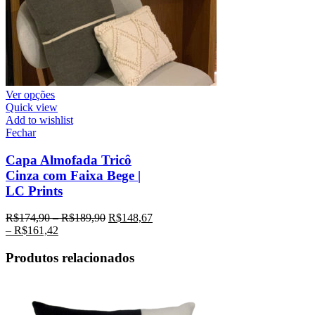
Ver opções
Quick view
Add to wishlist
Fechar
Capa Almofada Tricô
Cinza com Faixa Bege |
LC Prints
R$
174,90
–
R$
189,90
R$
148,67
–
R$
161,42
Produtos relacionados