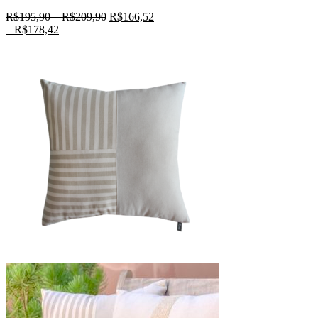
R$
195,90
–
R$
209,90
R$
166,52
–
R$
178,42