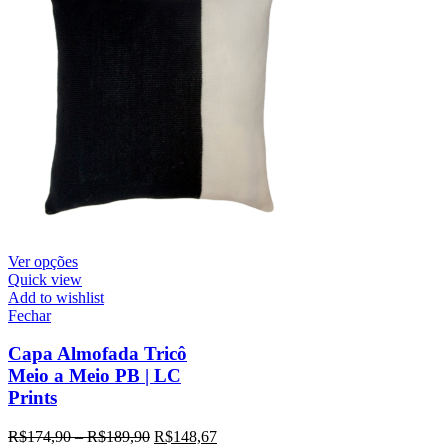
Ver opções
Quick view
Add to wishlist
Fechar
Capa Almofada Tricô
Meio a Meio PB | LC
Prints
R$
174,90
–
R$
189,90
R$
148,67