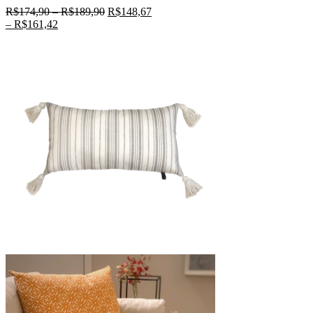
R$
174,90
–
R$
189,90
R$
148,67
–
R$
161,42