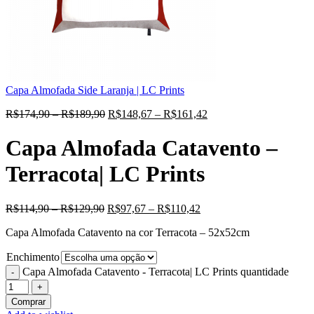
Capa Almofada Side Laranja | LC Prints
R$
174,90
–
R$
189,90
R$
148,67
–
R$
161,42
Capa Almofada Catavento –
Terracota| LC Prints
R$
114,90
–
R$
129,90
R$
97,67
–
R$
110,42
Capa Almofada Catavento na cor Terracota – 52x52cm
Enchimento
Capa Almofada Catavento - Terracota| LC Prints quantidade
Comprar