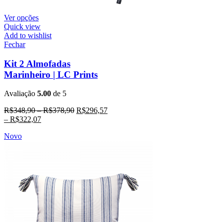
Ver opções
Quick view
Add to wishlist
Fechar
Kit 2 Almofadas
Marinheiro | LC Prints
Avaliação
5.00
de 5
R$
348,90
–
R$
378,90
R$
296,57
–
R$
322,07
Novo