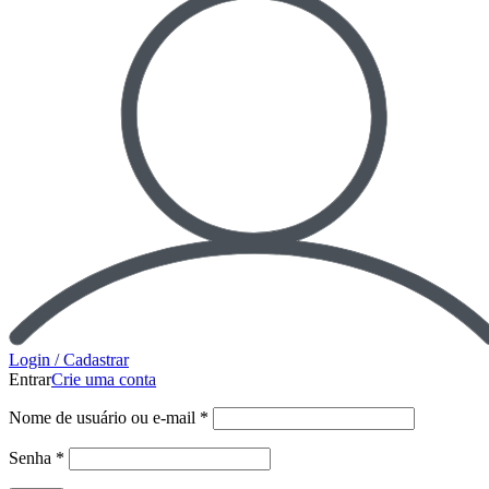
Login / Cadastrar
Entrar
Crie uma conta
Nome de usuário ou e-mail
*
Senha
*