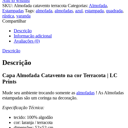
Add to wishlist
SKU:
Almofada catavento terracota
Categorias:
Almofada
,
Estampadas
Tags:
almofada
,
almofadas
,
azul
,
estampada
,
quadrada
,
rústica
,
varanda
Compartilhar
Descrição
Informação adicional
Avaliações (0)
Descrição
Descrição
Capa Almofada Catavento na cor Terracota | LC
Prints
Mude seu ambiente trocando somente as
almofadas
! As Almofadas
estampadas são um coringa na decoração.
Especificação Técnica:
tecido: 100% algodão
cor: laranja / terracota
dimensões: 52×52 cm