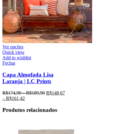
Ver opções
Quick view
Add to wishlist
Fechar
Capa Almofada Lisa
Laranja | LC Prints
R$
174,90
–
R$
189,90
R$
148,67
–
R$
161,42
Produtos relacionados