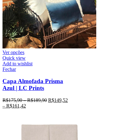
Ver opções
Quick view
Add to wishlist
Fechar
Capa Almofada Prisma
Azul | LC Prints
R$
175,90
–
R$
189,90
R$
149,52
–
R$
161,42