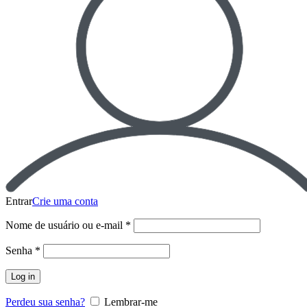
Entrar
Crie uma conta
Nome de usuário ou e-mail
*
Senha
*
Log in
Perdeu sua senha?
Lembrar-me