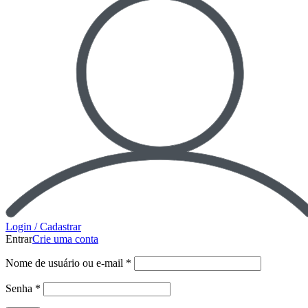
Login / Cadastrar
Entrar
Crie uma conta
Nome de usuário ou e-mail
*
Senha
*