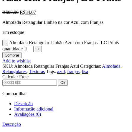
R$
98,90
R$
84,07
Almofada Retangular Linhão na cor Azul com Franjas
Em estoque
Almofada Retangular Linhão Azul com Franjas | LC Prints
quantidade
Comprar
Add to wishlist
SKU:
Almofada Retangular Franjas Azul
Categorias:
Almofada
,
Retangulares
,
Texturas
Tags:
azul
,
franjas
,
lisa
Calcular Frete
Ok
Compartilhar
Descrição
Informação adicional
Avaliações (0)
Descrição