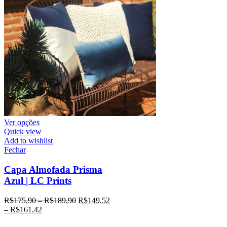
Ver opções
Quick view
Add to wishlist
Fechar
Capa Almofada Prisma
Azul | LC Prints
R$
175,90
–
R$
189,90
R$
149,52
–
R$
161,42