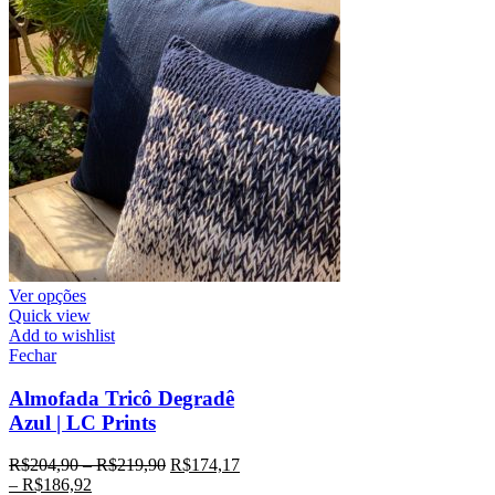
Ver opções
Quick view
Add to wishlist
Fechar
Almofada Tricô Degradê
Azul | LC Prints
R$
204,90
–
R$
219,90
R$
174,17
–
R$
186,92