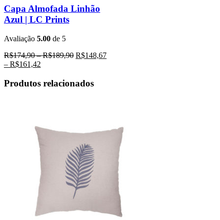
Capa Almofada Linhão
Azul | LC Prints
Avaliação
5.00
de 5
R$
174,90
–
R$
189,90
R$
148,67
–
R$
161,42
Produtos relacionados