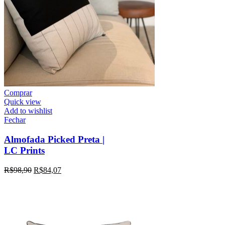
Comprar
Quick view
Add to wishlist
Fechar
Almofada Picked Preta |
LC Prints
R$
98,90
R$
84,07