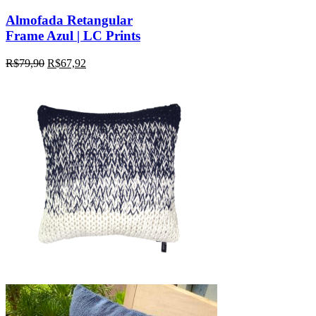
Almofada Retangular
Frame Azul | LC Prints
R$
79,90
R$
67,92