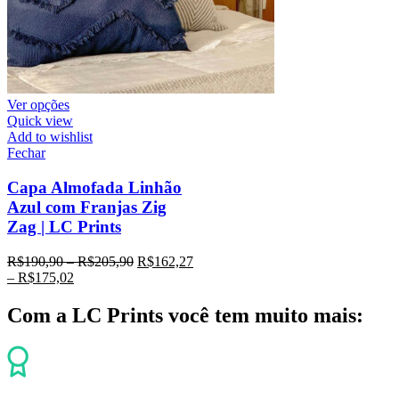
Ver opções
Quick view
Add to wishlist
Fechar
Capa Almofada Linhão
Azul com Franjas Zig
Zag | LC Prints
R$
190,90
–
R$
205,90
R$
162,27
–
R$
175,02
Com a LC Prints você tem muito mais: