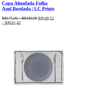
Capa Almofada Folha
Azul Bordada | LC Prints
R$
175,90
–
R$
189,90
R$
149,52
–
R$
161,42