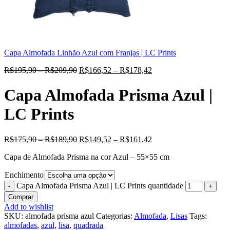
Capa Almofada Linhão Azul com Franjas | LC Prints
R$
195,90
–
R$
209,90
R$
166,52
–
R$
178,42
Capa Almofada Prisma Azul |
LC Prints
R$
175,90
–
R$
189,90
R$
149,52
–
R$
161,42
Capa de Almofada Prisma na cor Azul – 55×55 cm
Enchimento
Capa Almofada Prisma Azul | LC Prints quantidade
Comprar
Add to wishlist
SKU:
almofada prisma azul
Categorias:
Almofada
,
Lisas
Tags:
almofadas
,
azul
,
lisa
,
quadrada