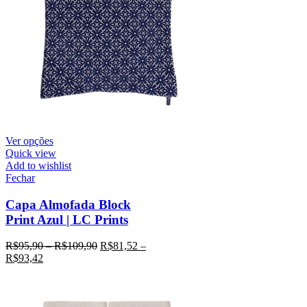
Ver opções
Quick view
Add to wishlist
Fechar
Capa Almofada Block
Print Azul | LC Prints
R$
95,90
–
R$
109,90
R$
81,52
–
R$
93,42