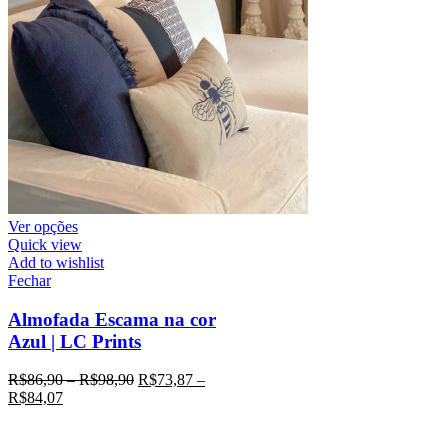
Ver opções
Quick view
Add to wishlist
Fechar
Almofada Escama na cor
Azul | LC Prints
R$
86,90
–
R$
98,90
R$
73,87
–
R$
84,07