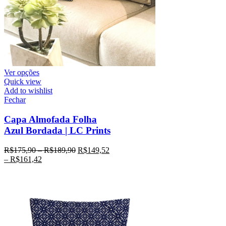
Ver opções
Quick view
Add to wishlist
Fechar
Capa Almofada Folha
Azul Bordada | LC Prints
R$
175,90
–
R$
189,90
R$
149,52
–
R$
161,42