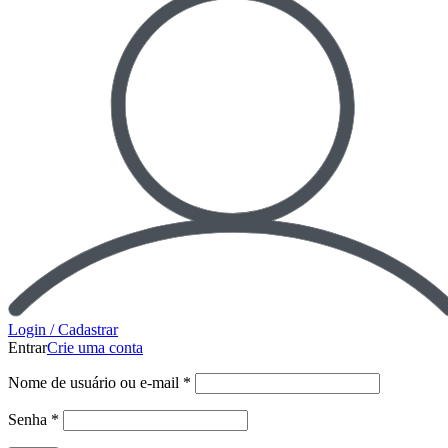
Login / Cadastrar
Entrar
Crie uma conta
Nome de usuário ou e-mail
*
Senha
*