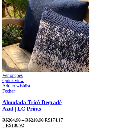
Ver opções
Quick view
Add to wishlist
Fechar
Almofada Tricô Degradê
Azul | LC Prints
R$
204,90
–
R$
219,90
R$
174,17
–
R$
186,92