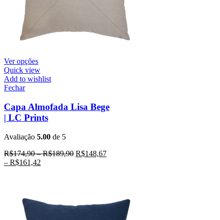
Ver opções
Quick view
Add to wishlist
Fechar
Capa Almofada Lisa Bege
| LC Prints
Avaliação
5.00
de 5
R$
174,90
–
R$
189,90
R$
148,67
–
R$
161,42