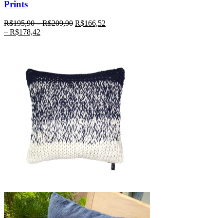
Prints
R$
195,90
–
R$
209,90
R$
166,52
–
R$
178,42