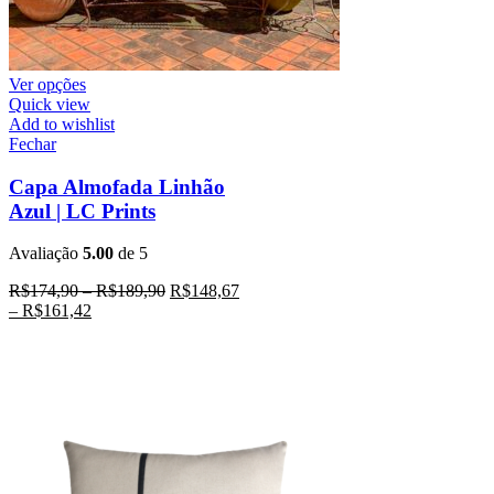
Ver opções
Quick view
Add to wishlist
Fechar
Capa Almofada Linhão
Azul | LC Prints
Avaliação
5.00
de 5
R$
174,90
–
R$
189,90
R$
148,67
–
R$
161,42