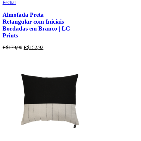
Fechar
Almofada Preta
Retangular com Iniciais
Bordadas em Branco | LC
Prints
R$
179,90
R$
152,92