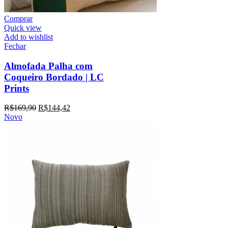
Comprar
Quick view
Add to wishlist
Fechar
Almofada Palha com
Coqueiro Bordado | LC
Prints
R$
169,90
R$
144,42
Novo