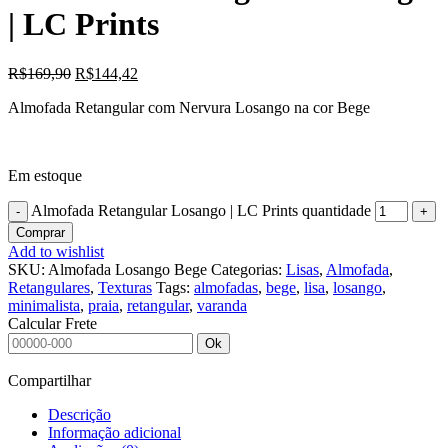
| LC Prints
R$
169,90
R$
144,42
Almofada Retangular com Nervura Losango na cor Bege
Em estoque
Almofada Retangular Losango | LC Prints quantidade
Comprar
Add to wishlist
SKU:
Almofada Losango Bege
Categorias:
Lisas
,
Almofada
,
Retangulares
,
Texturas
Tags:
almofadas
,
bege
,
lisa
,
losango
,
minimalista
,
praia
,
retangular
,
varanda
Calcular Frete
Ok
Compartilhar
Descrição
Informação adicional