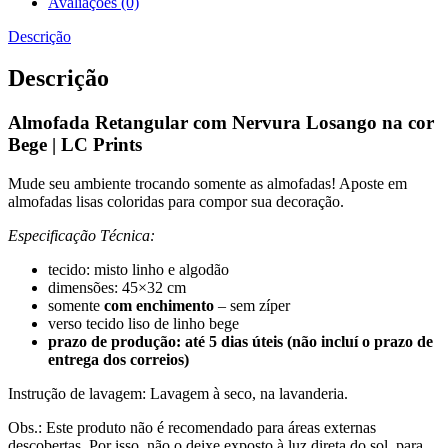
Avaliações (0)
Descrição
Descrição
Almofada Retangular com Nervura Losango na cor
Bege | LC Prints
Mude seu ambiente trocando somente as almofadas! Aposte em
almofadas lisas coloridas para compor sua decoração.
Especificação Técnica:
tecido: misto linho e algodão
dimensões: 45×32 cm
somente
com enchimento
– sem zíper
verso tecido liso de linho bege
prazo de produção: até 5 dias úteis (não incluí o prazo de
entrega dos correios)
Instrução de lavagem: Lavagem à seco, na lavanderia.
Obs.: Este produto não é recomendado para áreas externas
descobertas. Por isso, não o deixe exposto à luz direta do sol, para