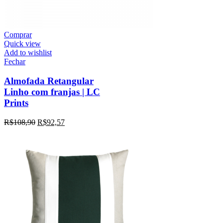
Comprar
Quick view
Add to wishlist
Fechar
Almofada Retangular
Linho com franjas | LC
Prints
R$
108,90
R$
92,57