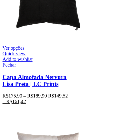
Ver opções
Quick view
Add to wishlist
Fechar
Capa Almofada Nervura
Lisa Preta | LC Prints
R$
175,90
–
R$
189,90
R$
149,52
–
R$
161,42