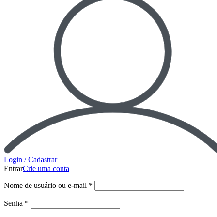
Login / Cadastrar
Entrar
Crie uma conta
Nome de usuário ou e-mail
*
Senha
*