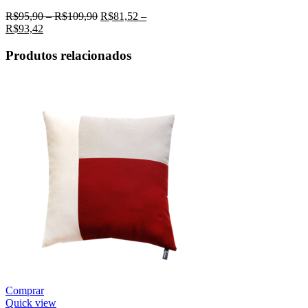
R$
95,90
–
R$
109,90
R$
81,52
–
R$
93,42
Produtos relacionados
Comprar
Quick view