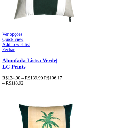
Ver opções
Quick view
Add to wishlist
Fechar
Almofada Listra Verde|
LC Prints
R$
124,90
–
R$
139,90
R$
106,17
–
R$
118,92