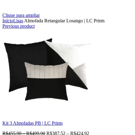
Clique para ampliar
Início
Lisas
Almofada Retangular Losango | LC Prints
Previous product
Kit 3 Almofadas PB | LC Prints
R$
455,90
–
R$
499,90
R$
387,52
–
R$
424,92