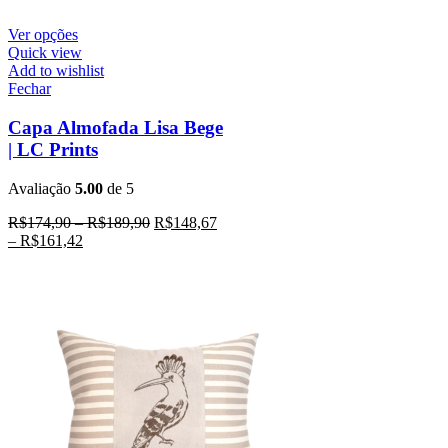
Ver opções
Quick view
Add to wishlist
Fechar
Capa Almofada Lisa Bege
| LC Prints
Avaliação
5.00
de 5
R$
174,90
–
R$
189,90
R$
148,67
–
R$
161,42