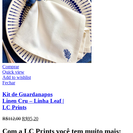
Comprar
Quick view
Add to wishlist
Fechar
Kit de Guardanapos
Linen Cru – Linha Leaf |
LC Prints
R$
112,00
R$
95,20
Com a LC Prints você tem muito mais: