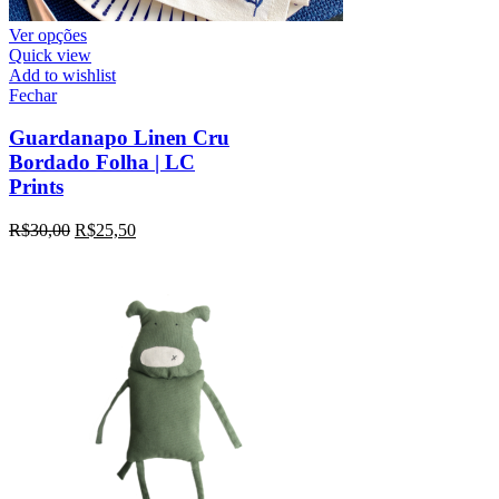
Ver opções
Quick view
Add to wishlist
Fechar
Guardanapo Linen Cru
Bordado Folha | LC
Prints
R$
30,00
R$
25,50