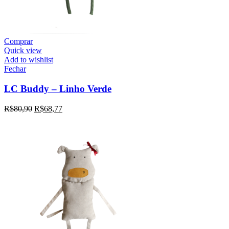
Comprar
Quick view
Add to wishlist
Fechar
LC Buddy – Linho Verde
R$
80,90
R$
68,77