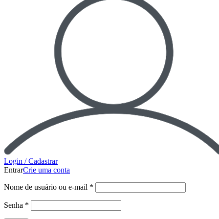
Login / Cadastrar
Entrar
Crie uma conta
Nome de usuário ou e-mail
*
Senha
*