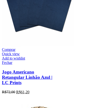
Comprar
Quick view
Add to wishlist
Fechar
Jogo Americano
Retangular Linhão Azul |
LC Prints
R$
72,00
R$
61,20