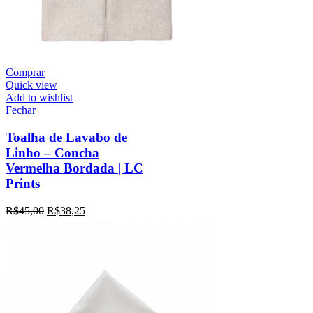
Comprar
Quick view
Add to wishlist
Fechar
Toalha de Lavabo de
Linho – Concha
Vermelha Bordada | LC
Prints
R$
45,00
R$
38,25