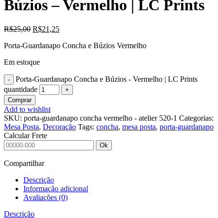
Búzios – Vermelho | LC Prints
R$
25,00
R$
21,25
Porta-Guardanapo Concha e Búzios Vermelho
Em estoque
Porta-Guardanapo Concha e Búzios - Vermelho | LC Prints
quantidade
Comprar
Add to wishlist
SKU:
porta-guardanapo concha vermelho - atelier 520-1
Categorias:
Mesa Posta
,
Decoração
Tags:
concha
,
mesa posta
,
porta-guardanapo
Calcular Frete
Ok
Compartilhar
Descrição
Informação adicional
Avaliações (0)
Descrição