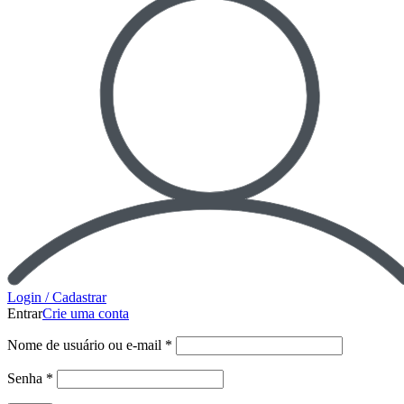
Login / Cadastrar
Entrar
Crie uma conta
Nome de usuário ou e-mail
*
Senha
*