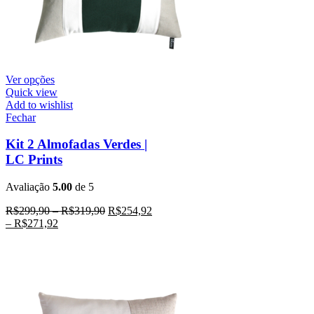
Ver opções
Quick view
Add to wishlist
Fechar
Kit 2 Almofadas Verdes |
LC Prints
Avaliação
5.00
de 5
R$
299,90
–
R$
319,90
R$
254,92
–
R$
271,92