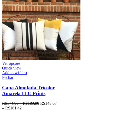
Ver opções
Quick view
Add to wishlist
Fechar
Capa Almofada Tricolor
Amarela | LC Prints
R$
174,90
–
R$
189,90
R$
148,67
–
R$
161,42