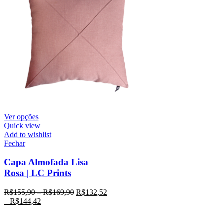
Ver opções
Quick view
Add to wishlist
Fechar
Capa Almofada Lisa
Rosa | LC Prints
R$
155,90
–
R$
169,90
R$
132,52
–
R$
144,42