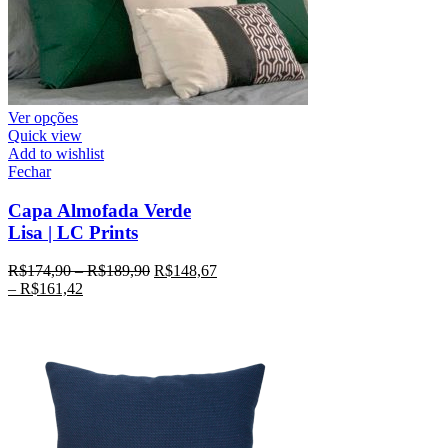
Ver opções
Quick view
Add to wishlist
Fechar
Capa Almofada Verde
Lisa | LC Prints
R$
174,90
–
R$
189,90
R$
148,67
–
R$
161,42