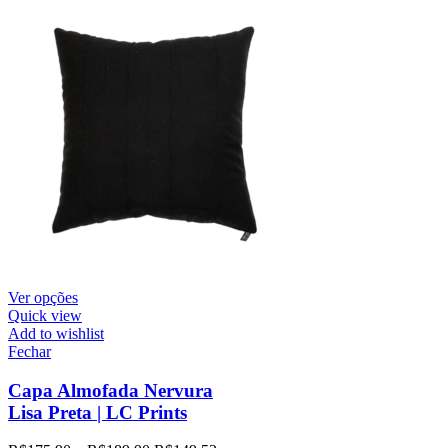
Ver opções
Quick view
Add to wishlist
Fechar
Capa Almofada Nervura
Lisa Preta | LC Prints