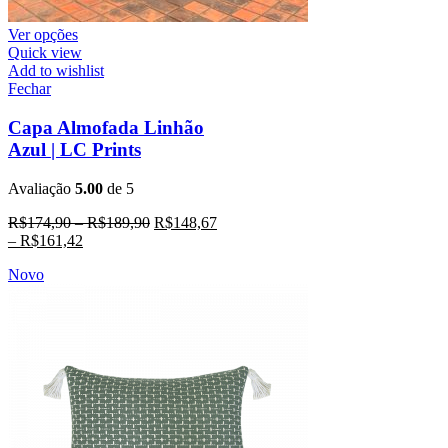
Ver opções
Quick view
Add to wishlist
Fechar
Capa Almofada Linhão
Azul | LC Prints
Avaliação
5.00
de 5
R$
174,90
–
R$
189,90
R$
148,67
–
R$
161,42
Novo