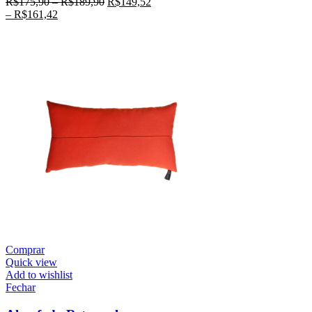
R$
175,90
–
R$
189,90
R$
149,52
–
R$
161,42
Comprar
Quick view
Add to wishlist
Fechar