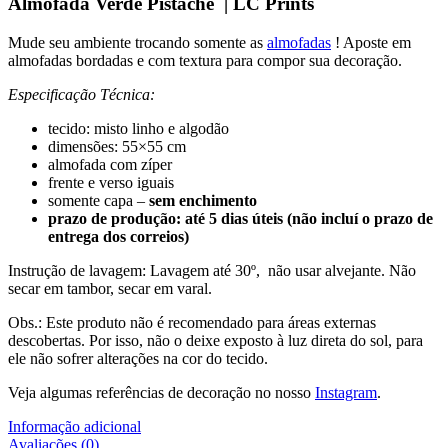
Almofada Verde Pistache | LC Prints
Mude seu ambiente trocando somente as
almofadas
! Aposte em
almofadas bordadas e com textura para compor sua decoração.
Especificação Técnica:
tecido: misto linho e algodão
dimensões: 55×55 cm
almofada com zíper
frente e verso iguais
somente capa –
sem enchimento
prazo de produção: até 5 dias úteis (não incluí o prazo de
entrega dos correios)
Instrução de lavagem: Lavagem até 30º, não usar alvejante. Não
secar em tambor, secar em varal.
Obs.: Este produto não é recomendado para áreas externas
descobertas. Por isso, não o deixe exposto à luz direta do sol, para
ele não sofrer alterações na cor do tecido.
Veja algumas referências de decoração no nosso
Instagram
.
Informação adicional
Avaliações (0)