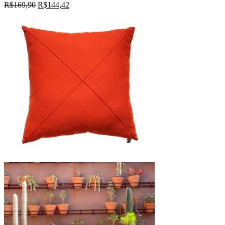
R$
169,90
R$
144,42