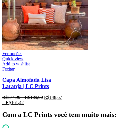
Ver opções
Quick view
Add to wishlist
Fechar
Capa Almofada Lisa
Laranja | LC Prints
R$
174,90
–
R$
189,90
R$
148,67
–
R$
161,42
Com a LC Prints você tem muito mais: