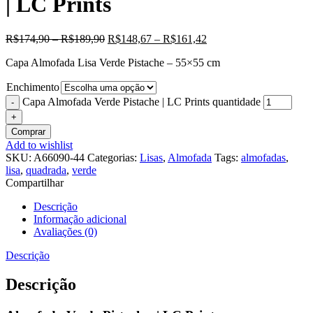
| LC Prints
R$
174,90
–
R$
189,90
R$
148,67
–
R$
161,42
Capa Almofada Lisa Verde Pistache – 55×55 cm
Enchimento
Capa Almofada Verde Pistache | LC Prints quantidade
Comprar
Add to wishlist
SKU:
A66090-44
Categorias:
Lisas
,
Almofada
Tags:
almofadas
,
lisa
,
quadrada
,
verde
Compartilhar
Descrição
Informação adicional
Avaliações (0)
Descrição
Descrição