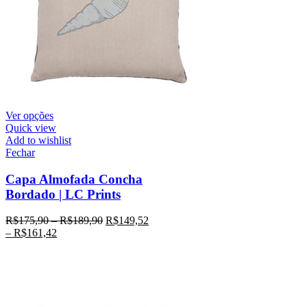
Ver opções
Quick view
Add to wishlist
Fechar
Capa Almofada Concha
Bordado | LC Prints
R$
175,90
–
R$
189,90
R$
149,52
–
R$
161,42