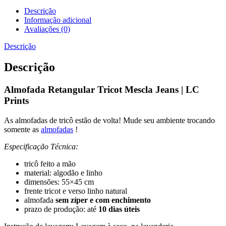
Descrição
Informação adicional
Avaliações (0)
Descrição
Descrição
Almofada Retangular Tricot Mescla Jeans | LC
Prints
As almofadas de tricô estão de volta! Mude seu ambiente trocando
somente as
almofadas
!
Especificação Técnica:
tricô feito a mão
material: algodão e linho
dimensões: 55×45 cm
frente tricot e verso linho natural
almofada
sem zíper e com enchimento
prazo de produção: até
10 dias úteis