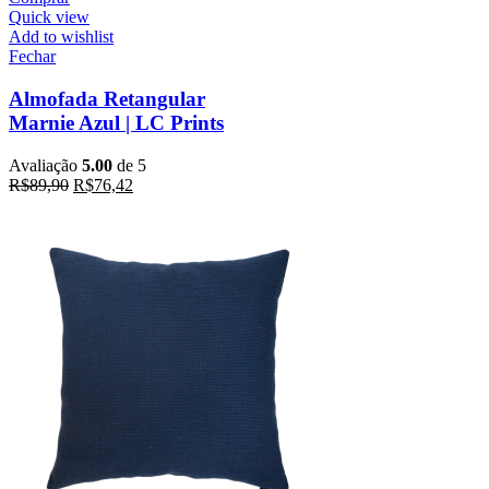
Quick view
Add to wishlist
Fechar
Almofada Retangular
Marnie Azul | LC Prints
Avaliação
5.00
de 5
R$
89,90
R$
76,42