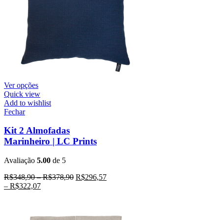
Ver opções
Quick view
Add to wishlist
Fechar
Kit 2 Almofadas
Marinheiro | LC Prints
Avaliação
5.00
de 5
R$
348,90
–
R$
378,90
R$
296,57
–
R$
322,07