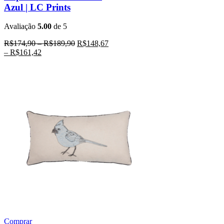
Azul | LC Prints
Avaliação
5.00
de 5
R$
174,90
–
R$
189,90
R$
148,67
–
R$
161,42
Comprar