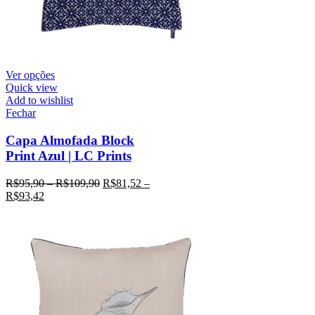
Ver opções
Quick view
Add to wishlist
Fechar
Capa Almofada Block
Print Azul | LC Prints
R$
95,90
–
R$
109,90
R$
81,52
–
R$
93,42