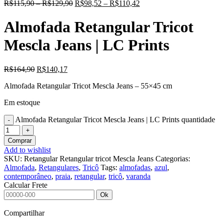
R$
115,90
–
R$
129,90
R$
98,52
–
R$
110,42
Almofada Retangular Tricot
Mescla Jeans | LC Prints
R$
164,90
R$
140,17
Almofada Retangular Tricot Mescla Jeans – 55×45 cm
Em estoque
Almofada Retangular Tricot Mescla Jeans | LC Prints quantidade
Comprar
Add to wishlist
SKU:
Retangular Retangular tricot Mescla Jeans
Categorias:
Almofada
,
Retangulares
,
Tricô
Tags:
almofadas
,
azul
,
contemporâneo
,
praia
,
retangular
,
tricô
,
varanda
Calcular Frete
Ok
Compartilhar