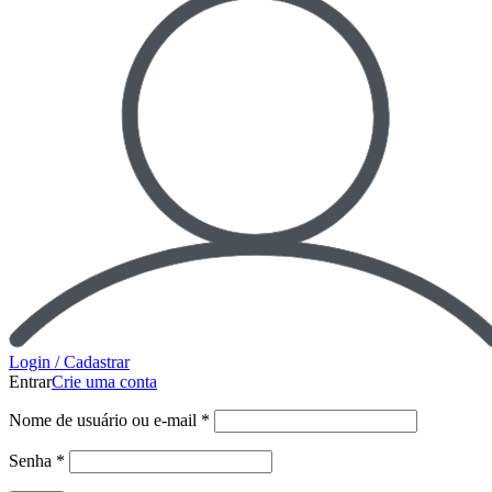
Login / Cadastrar
Entrar
Crie uma conta
Nome de usuário ou e-mail
*
Senha
*