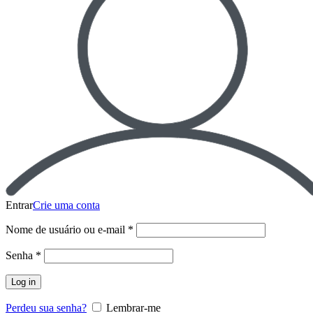
Entrar
Crie uma conta
Nome de usuário ou e-mail
*
Senha
*
Log in
Perdeu sua senha?
Lembrar-me