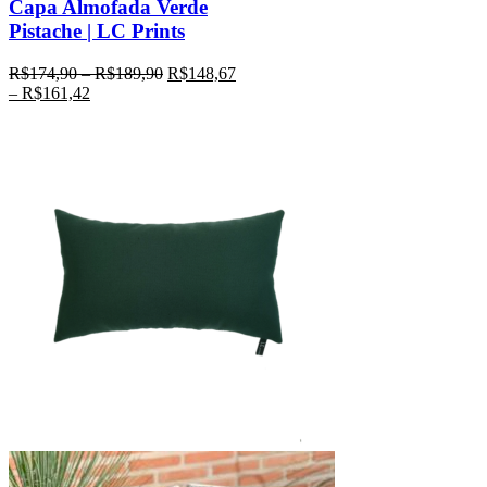
Capa Almofada Verde
Pistache | LC Prints
R$
174,90
–
R$
189,90
R$
148,67
–
R$
161,42