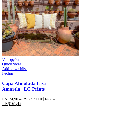
Ver opções
Quick view
Add to wishlist
Fechar
Capa Almofada Lisa
Amarela | LC Prints
R$
174,90
–
R$
189,90
R$
148,67
–
R$
161,42