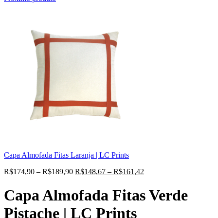
Capa Almofada Fitas Laranja | LC Prints
R$
174,90
–
R$
189,90
R$
148,67
–
R$
161,42
Capa Almofada Fitas Verde
Pistache | LC Prints