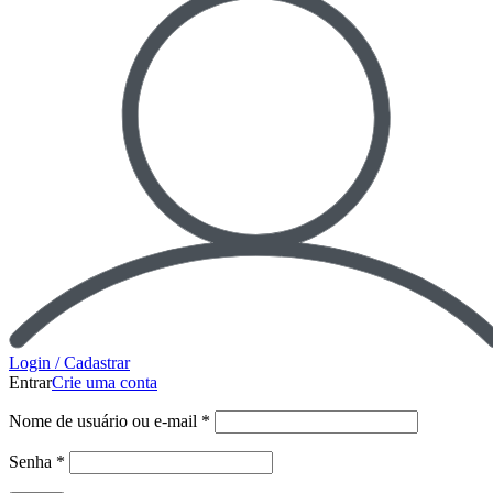
Login / Cadastrar
Entrar
Crie uma conta
Nome de usuário ou e-mail
*
Senha
*