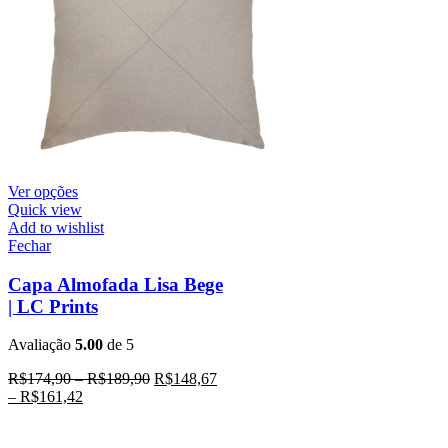
Ver opções
Quick view
Add to wishlist
Fechar
Capa Almofada Lisa Bege
| LC Prints
Avaliação
5.00
de 5
R$
174,90
–
R$
189,90
R$
148,67
–
R$
161,42