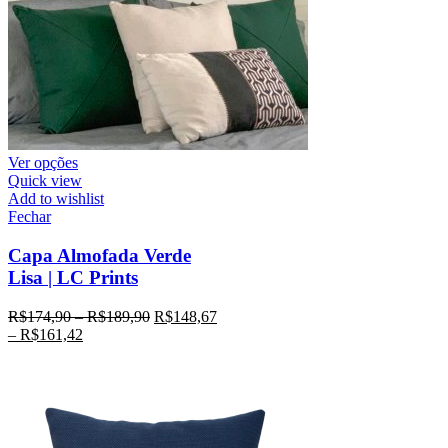
Ver opções
Quick view
Add to wishlist
Fechar
Capa Almofada Verde
Lisa | LC Prints
R$
174,90
–
R$
189,90
R$
148,67
–
R$
161,42