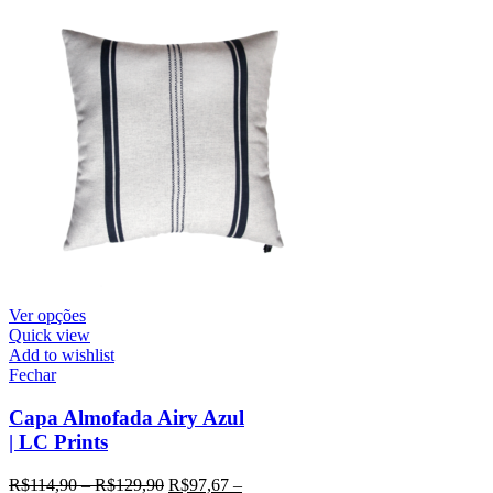
Ver opções
Quick view
Add to wishlist
Fechar
Capa Almofada Airy Azul
| LC Prints
R$
114,90
–
R$
129,90
R$
97,67
–