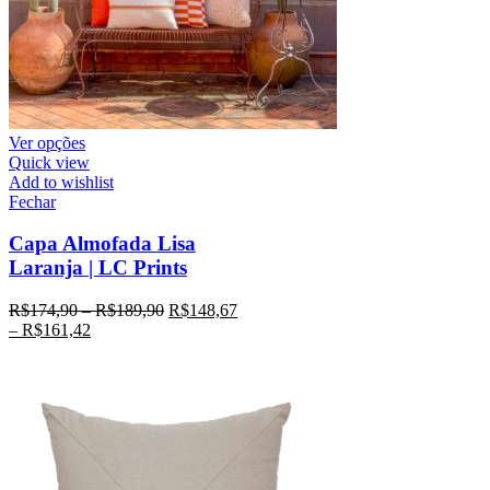
Ver opções
Quick view
Add to wishlist
Fechar
Capa Almofada Lisa
Laranja | LC Prints
R$
174,90
–
R$
189,90
R$
148,67
–
R$
161,42