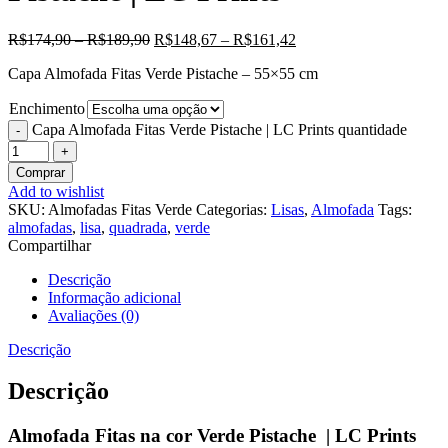
R$
174,90
–
R$
189,90
R$
148,67
–
R$
161,42
Capa Almofada Fitas Verde Pistache – 55×55 cm
Enchimento
Capa Almofada Fitas Verde Pistache | LC Prints quantidade
Comprar
Add to wishlist
SKU:
Almofadas Fitas Verde
Categorias:
Lisas
,
Almofada
Tags:
almofadas
,
lisa
,
quadrada
,
verde
Compartilhar
Descrição
Informação adicional
Avaliações (0)
Descrição
Descrição
Almofada Fitas na cor Verde Pistache | LC Prints