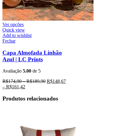
Ver opções
Quick view
Add to wishlist
Fechar
Capa Almofada Linhão
Azul | LC Prints
Avaliação
5.00
de 5
R$
174,90
–
R$
189,90
R$
148,67
–
R$
161,42
Produtos relacionados