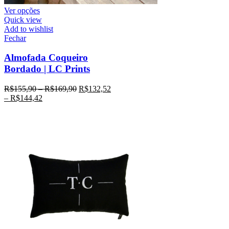
Ver opções
Quick view
Add to wishlist
Fechar
Almofada Coqueiro
Bordado | LC Prints
R$
155,90
–
R$
169,90
R$
132,52
–
R$
144,42