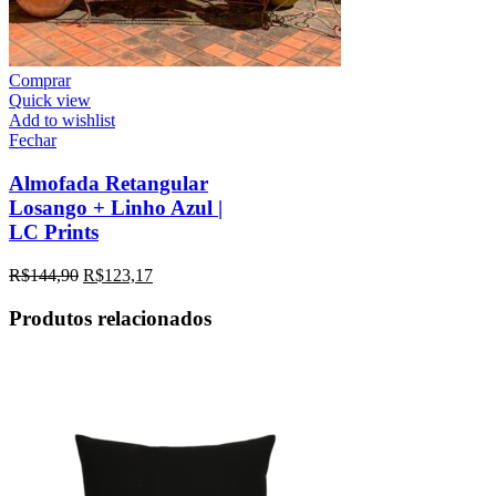
Comprar
Quick view
Add to wishlist
Fechar
Almofada Retangular
Losango + Linho Azul |
LC Prints
R$
144,90
R$
123,17
Produtos relacionados