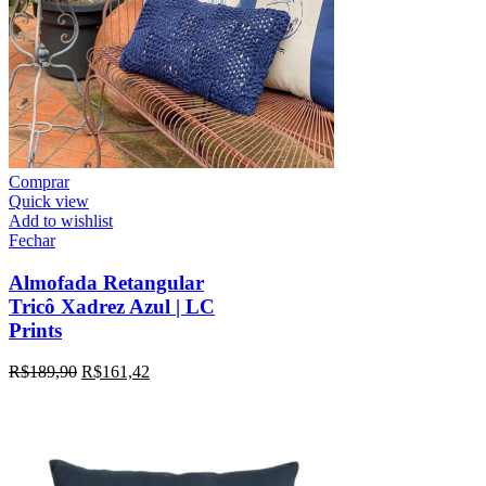
Comprar
Quick view
Add to wishlist
Fechar
Almofada Retangular
Tricô Xadrez Azul | LC
Prints
R$
189,90
R$
161,42