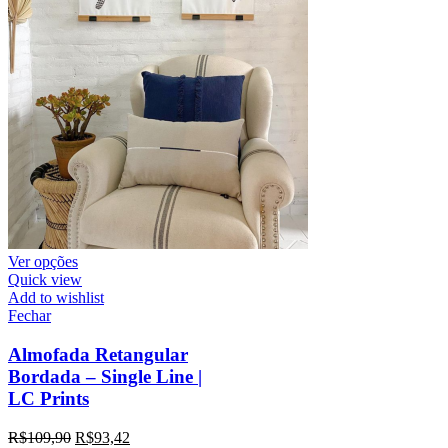
Ver opções
Quick view
Add to wishlist
Fechar
Almofada Retangular
Bordada – Single Line |
LC Prints
R$
109,90
R$
93,42