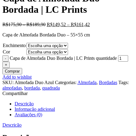
Bordada | LC Prints
R$
175,90
–
R$
189,90
R$
149,52
–
R$
161,42
Capa de Almofada Bordada Duo – 55×55 cm
Enchimento
Cor
Capa de Almofada Duo Bordada | LC Prints quantidade
Comprar
Add to wishlist
SKU:
Almofada Duo Azul
Categorias:
Almofada
,
Bordadas
Tags:
almofadas
,
bordada
,
quadrada
Compartilhar
Descrição
Informação adicional
Avaliações (0)
Descrição