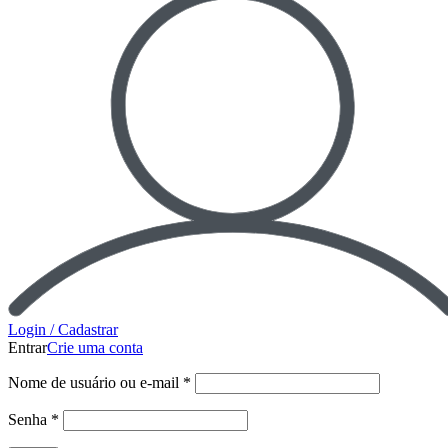
Login / Cadastrar
Entrar
Crie uma conta
Nome de usuário ou e-mail
*
Senha
*