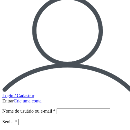
Login / Cadastrar
Entrar
Crie uma conta
Nome de usuário ou e-mail
*
Senha
*