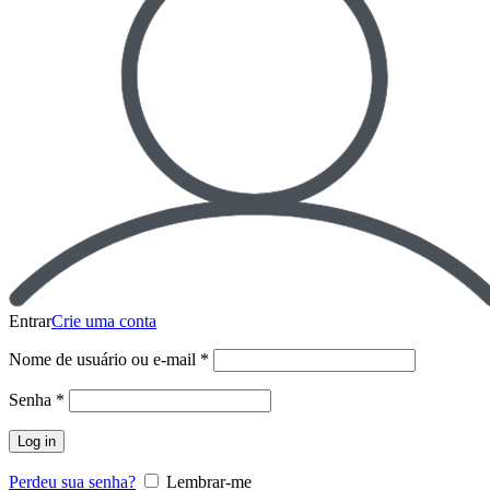
Entrar
Crie uma conta
Nome de usuário ou e-mail
*
Senha
*
Log in
Perdeu sua senha?
Lembrar-me